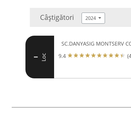
Câștigători
2024
SC.DANYASIG MONTSERV CO
9.4
(
Loc
I