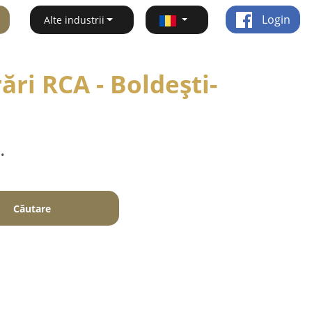
Login
Alte industrii
ări RCA - Boldeşti-
.
Căutare