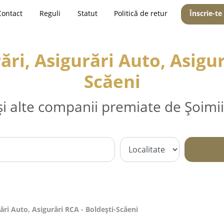
Contact
Reguli
Statut
Politică de retur
Înscrie-te
ri, Asigurări Auto, Asigur
Scăeni
și alte companii premiate de Șoimii
ări Auto, Asigurări RCA - Boldeşti-Scăeni