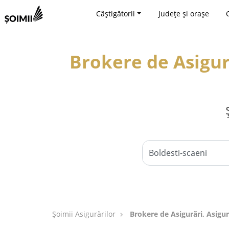
Câștigătorii
Județe și orașe
Brokere de Asigură
Șoimii Asigurărilor
Brokere de Asigurări, Asigur