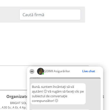
ȘOIMII Asigurărilor
Live chat
03:49
Bună, suntem încântați să vă
ajutăm! 🙂 Vă rugăm să faceți clic pe
Organizator Ranking
subiectul de conversație
Plebiscyt
Contact
corespunzător! 🙂
BRIGHT SOLUTIONS BR SRL
Câștigătorii
Contact
. A30 Sc. A Et. 4 Ap. 13 Cod 061952
Lista