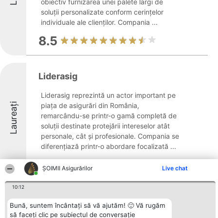
obiectiv furnizarea unei palete largi de
soluții personalizate conform cerințelor
individuale ale clienților. Compania ...
8.5
Liderasig
Liderasig reprezintă un actor important pe
Laureați
piața de asigurări din România,
remarcându-se printr-o gamă completă de
soluții destinate protejării intereselor atât
personale, cât și profesionale. Compania se
diferențiază printr-o abordare focalizată ...
8.5
ȘOIMII Asigurărilor
Live chat
10:12
GBK Soluții-Transilvania Broker
Bună, suntem încântați să vă ajutăm! 🙂 Vă rugăm
să faceți clic pe subiectul de conversație