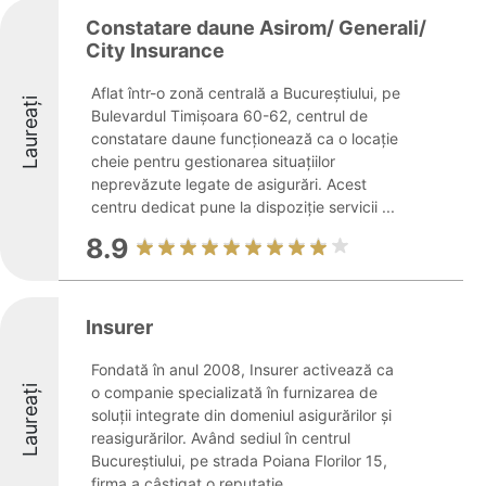
Constatare daune Asirom/ Generali/
City Insurance
Aflat într-o zonă centrală a Bucureștiului, pe
Laureați
Bulevardul Timișoara 60-62, centrul de
constatare daune funcționează ca o locație
cheie pentru gestionarea situațiilor
neprevăzute legate de asigurări. Acest
centru dedicat pune la dispoziție servicii ...
8.9
Insurer
Fondată în anul 2008, Insurer activează ca
Laureați
o companie specializată în furnizarea de
soluții integrate din domeniul asigurărilor și
reasigurărilor. Având sediul în centrul
Bucureștiului, pe strada Poiana Florilor 15,
firma a câștigat o reputație ...