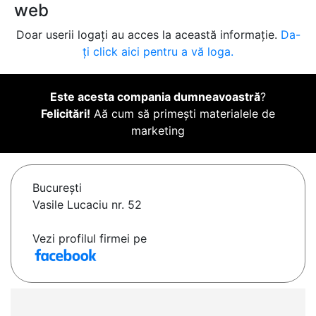
web
Doar userii logați au acces la această informație.
Da-
ți click aici pentru a vă loga.
Este acesta compania dumneavoastră
?
Felicitări!
Aă cum să primești materialele de
marketing
Bucureşti
Vasile Lucaciu nr. 52
Vezi profilul firmei pe