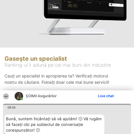
Gasește un specialist
Ranking-ul îi adună pe cei mai buni din industrie
Cauți un specialist in apropierea ta? Verificați motorul
nostru de căutare. Folosiți doar cele mai bune servicii!
ȘOIMII Asigurărilor
Live chat
Căutare
09:55
Bună, suntem încântați să vă ajutăm! 🙂 Vă rugăm
să faceți clic pe subiectul de conversație
corespunzător! 🙂