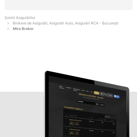
Șoimii Asigurărilor
Brokere de Asigurări, Asigurări Auto, Asigurări RCA - Bucureşti
Mira Broker