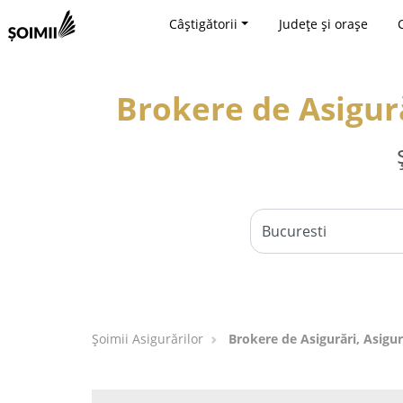
Câștigătorii
Județe și orașe
Brokere de Asigură
Șoimii Asigurărilor
Brokere de Asigurări, Asigur