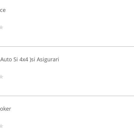
nce
p Auto Si 4x4 )si Asigurari
roker