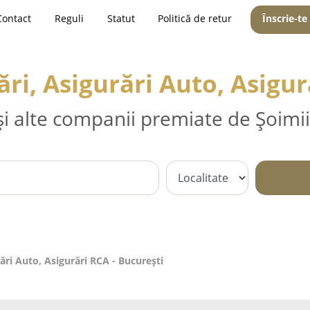
Contact
Reguli
Statut
Politică de retur
Înscrie-te
ri, Asigurări Auto, Asigur
și alte companii premiate de Șoimii
ări Auto, Asigurări RCA - Bucureşti