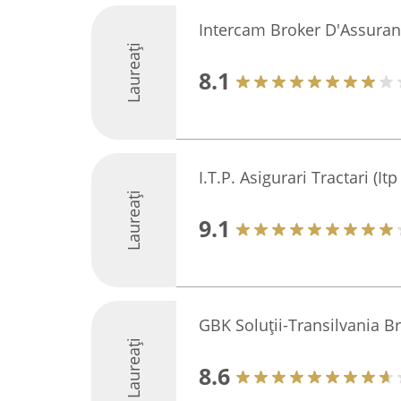
Intercam Broker D'Assura
Laureați
8.1
I.T.P. Asigurari Tractari (It
Laureați
9.1
GBK Soluții-Transilvania B
Laureați
8.6