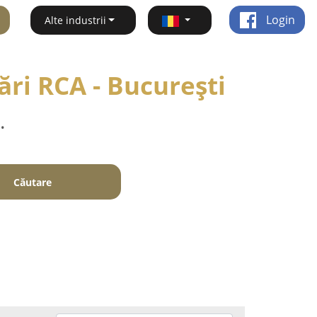
Login
Alte industrii
ări RCA - Bucureşti
.
Căutare