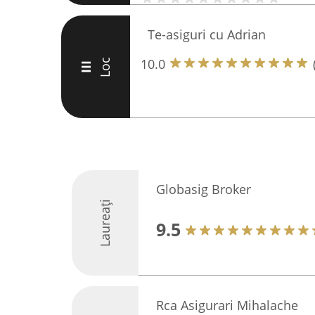
Te-asiguri cu Adrian
10.0
Loc
III
Globasig Broker
Laureați
9.5
Rca Asigurari Mihalache