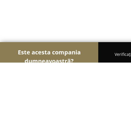
Este acesta compania
Verifica
dumneavoastră?
Șoimii Asigurărilor
Brokere de Asigurări, Asigură
Te-asiguri cu Adrian