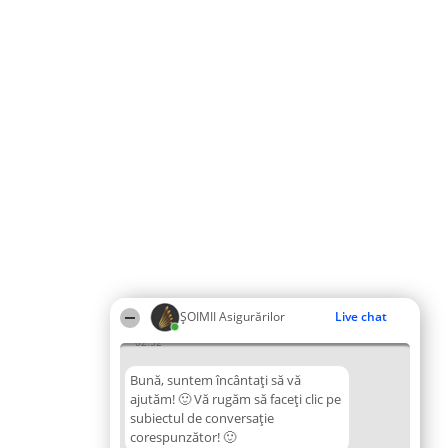
ȘOIMII Asigurărilor
Live chat
02:52
Bună, suntem încântați să vă
ajutăm! 🙂 Vă rugăm să faceți clic pe
subiectul de conversație
corespunzător! 🙂