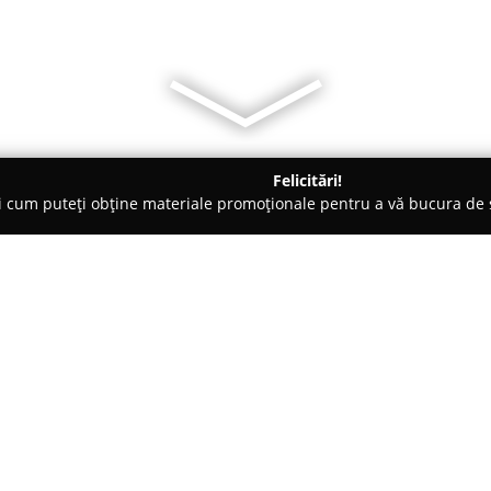
Felicitări!
ți cum puteți obține materiale promoționale pentru a vă bucura d
ri Auto, Asigurări RCA - Bucureşti
Te-asiguri cu Adrian
Despre companie:
Te-asiguri cu Adrian
este recun
consultanță și intermediere în 
furnizarea unor soluții eficien