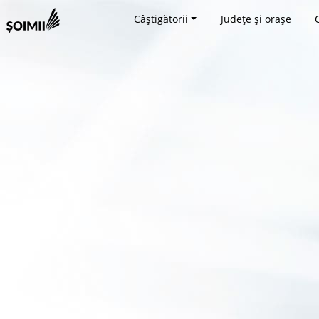
Câștigătorii
Județe și orașe