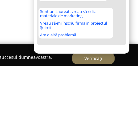
Sunt un Laureat, vreau să ridic
materiale de marketing
Vreau să-mi înscriu firma in proiectul
Șoimii
Am o altă problemă
e succesul dumneavoastră.
Verificați
oscută ca o entitate de încredere specializată în
domeniul asigurărilor, având ca obiectiv
te de protecție clienților. Compania adoptă o