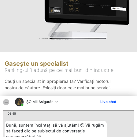
Gasește un specialist
Ranking-ul îi adună pe cei mai buni din industrie
Cauți un specialist in apropierea ta? Verificați motorul
nostru de căutare. Folosiți doar cele mai bune servicii!
ȘOIMII Asigurărilor
Live chat
Căutare
03:45
Bună, suntem încântați să vă ajutăm! 🙂 Vă rugăm
să faceți clic pe subiectul de conversație
corespunzător! 🙂