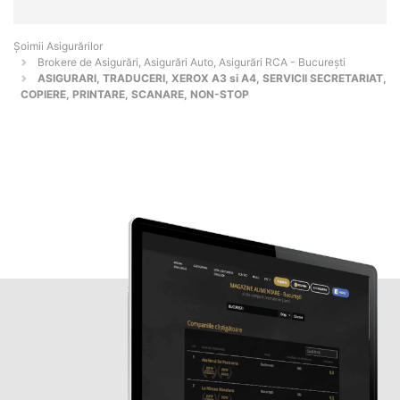
Șoimii Asigurărilor
Brokere de Asigurări, Asigurări Auto, Asigurări RCA - Bucureşti
ASIGURARI, TRADUCERI, XEROX A3 si A4, SERVICII SECRETARIAT,
COPIERE, PRINTARE, SCANARE, NON-STOP