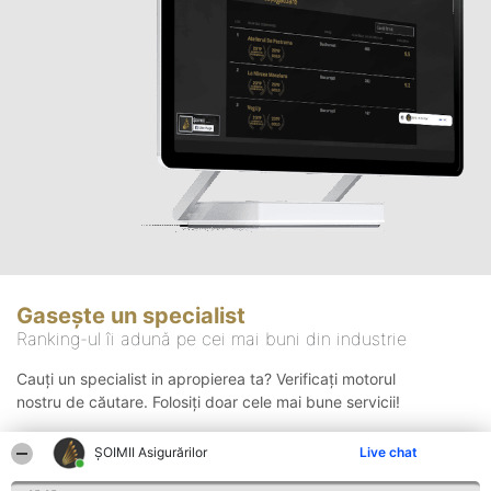
Gasește un specialist
Ranking-ul îi adună pe cei mai buni din industrie
Cauți un specialist in apropierea ta? Verificați motorul
nostru de căutare. Folosiți doar cele mai bune servicii!
ȘOIMII Asigurărilor
Live chat
Căutare