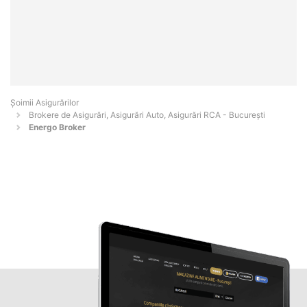
Șoimii Asigurărilor
Brokere de Asigurări, Asigurări Auto, Asigurări RCA - Bucureşti
Energo Broker