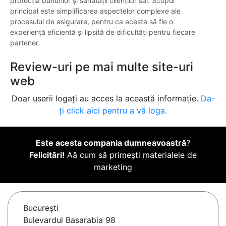
protecția bunurilor și sănătății clienților săi. Scopul
principal este simplificarea aspectelor complexe ale
procesului de asigurare, pentru ca acesta să fie o
experiență eficientă și lipsită de dificultăți pentru fiecare
partener.
Review-uri pe mai multe site-uri
web
Doar userii logați au acces la această informație.
Da-
ți click aici pentru a vă loga.
Este acesta compania dumneavoastră
?
Felicitări!
Aă cum să primești materialele de
marketing
Bucureşti
Bulevardul Basarabia 98