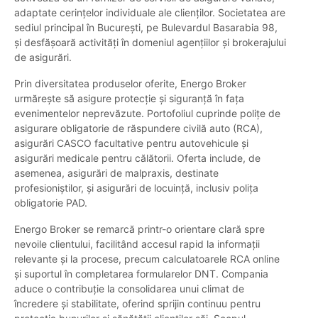
adaptate cerințelor individuale ale clienților. Societatea are
sediul principal în București, pe Bulevardul Basarabia 98,
și desfășoară activități în domeniul agențiilor și brokerajului
de asigurări.
Prin diversitatea produselor oferite, Energo Broker
urmărește să asigure protecție și siguranță în fața
evenimentelor neprevăzute. Portofoliul cuprinde polițe de
asigurare obligatorie de răspundere civilă auto (RCA),
asigurări CASCO facultative pentru autovehicule și
asigurări medicale pentru călătorii. Oferta include, de
asemenea, asigurări de malpraxis, destinate
profesioniștilor, și asigurări de locuință, inclusiv polița
obligatorie PAD.
Energo Broker se remarcă printr-o orientare clară spre
nevoile clientului, facilitând accesul rapid la informații
relevante și la procese, precum calculatoarele RCA online
și suportul în completarea formularelor DNT. Compania
aduce o contribuție la consolidarea unui climat de
încredere și stabilitate, oferind sprijin continuu pentru