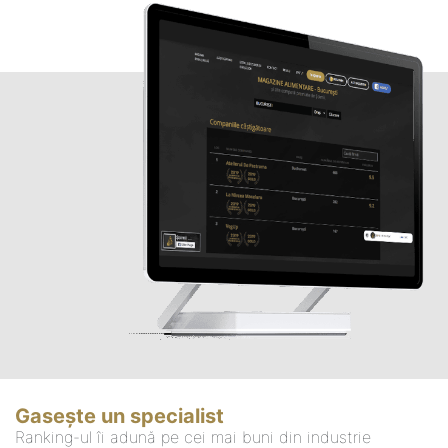
Gasește un specialist
Ranking-ul îi adună pe cei mai buni din industrie