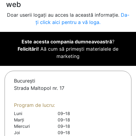
web
Doar userii logați au acces la această informație.
Da-
ți click aici pentru a vă loga.
Este acesta compania dumneavoastră
?
Felicitări!
Aă cum să primești materialele de
marketing
Bucureşti
Strada Maltopol nr. 17
Program de lucru:
Luni
09–18
Marți
09–18
Miercuri
09–18
Joi
09–18