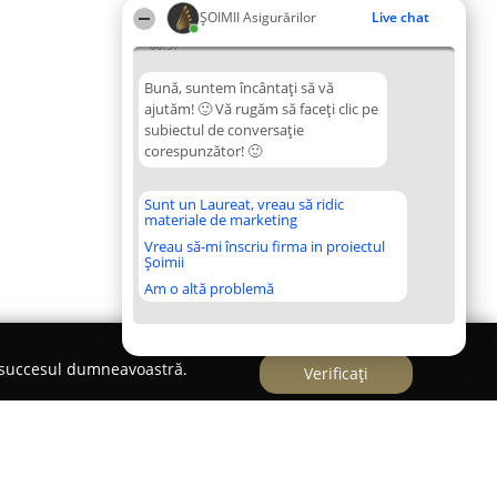
ȘOIMII Asigurărilor
Live chat
06:57
Bună, suntem încântați să vă
ajutăm! 🙂 Vă rugăm să faceți clic pe
subiectul de conversație
corespunzător! 🙂
Sunt un Laureat, vreau să ridic
materiale de marketing
Vreau să-mi înscriu firma in proiectul
Șoimii
Am o altă problemă
e succesul dumneavoastră.
Verificați