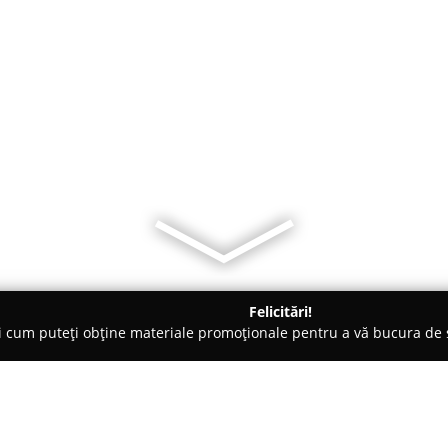
Felicitări!
ți cum puteți obține materiale promoționale pentru a vă bucura d
ri Auto, Asigurări RCA - Bucureşti
Idea Broker de Asigurare