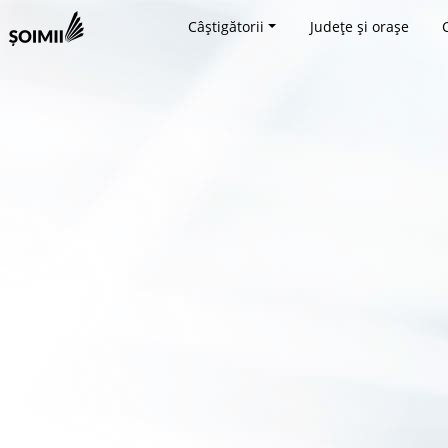
Câștigătorii
Județe și orașe