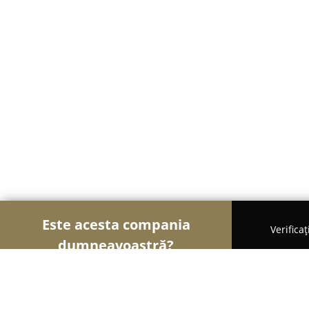
Este acesta compania
Verifica
dumneavoastră?
Șoimii Asigurărilor
Brokere de Asigurări, Asigură