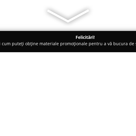
Felicitări!
ți cum puteți obține materiale promoționale pentru a vă bucura d
ri Auto, Asigurări RCA - Bucureşti
Asigest Romania
Despre companie:
Asigest Romania
operează ca b
remarcându-se printr-o prezenț
într-un grup internațional inde
această companie a devenit unul
Arată mai multe >>
susținută de o istorie de peste