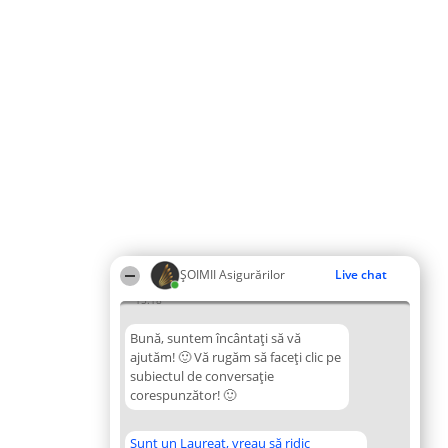
ȘOIMII Asigurărilor
Live chat
15:18
Bună, suntem încântați să vă
ajutăm! 🙂 Vă rugăm să faceți clic pe
subiectul de conversație
corespunzător! 🙂
Sunt un Laureat, vreau să ridic