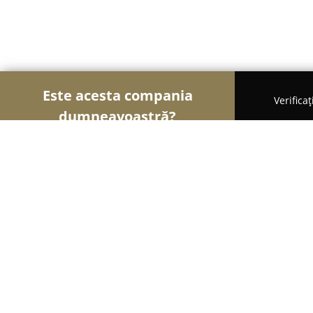
Este acesta compania
Verifica
dumneavoastră?
Șoimii Asigurărilor
Brokere de Asigurări, Asigură
Asigest Romania