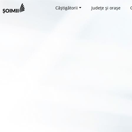
Câștigătorii
Județe și orașe