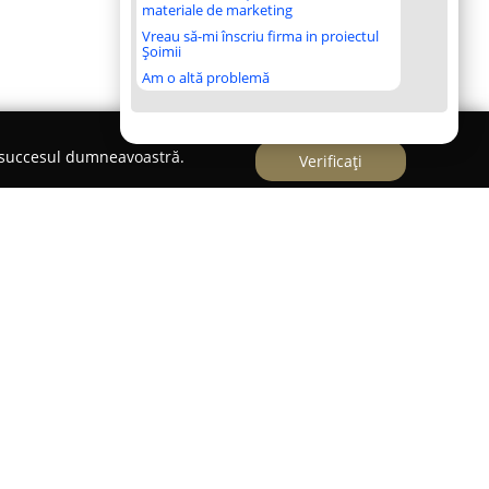
materiale de marketing
Vreau să-mi înscriu firma in proiectul
Șoimii
Am o altă problemă
e succesul dumneavoastră.
Verificați
roker și consultant în domeniul asigurărilor,
ă semnificativă în România și fiind integrată
pendent. Cu o activitate începută în 1994,
 dintre pionierii industriei locale de asigurări,
 25 de ani și de o rețea globală compusă din