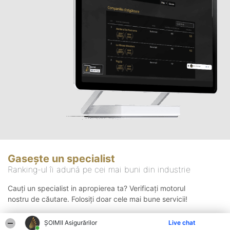
Gasește un specialist
Ranking-ul îi adună pe cei mai buni din industrie
Cauți un specialist in apropierea ta? Verificați motorul
nostru de căutare. Folosiți doar cele mai bune servicii!
ȘOIMII Asigurărilor
Live chat