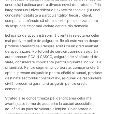
unor soluții extinse pentru diverse nevoi de protecție. Prin
integrarea unui nivel ridicat de expertiză tehnică și a unei
cunoașteri detaliate a particularităților fiecărui client,
compania urmărește să ofere servicii personalizate care
să răspundă celor mai variate cerințe din domeniu.
Echipa sa de specialiști sprijină clienții în selectarea celei
mai potrivite polițe de asigurare, fie că este vorba despre
produse standard sau despre soluții cu un grad avansat
de specializare. Portofoliul de servicii cuprinde asigurări
auto, precum RCA și CASCO, asigurări de sănătate și de
viață, considerate importante pentru siguranța individuală
și familială. Pentru segmentul corporate, compania oferă
opțiuni precum asigurările pentru clădiri și bunuri, produse
destinate sectorului construcțiilor, asigurări de răspundere
civilă, precum și garanții și asigurări pentru credit
comercial.
Strategia se concentrează pe identificarea celor mai
avantajoase forme de acoperire la costuri accesibile,
aducând un plus de valoare clienților. Colaborarea cu