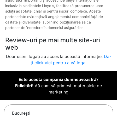
asigurători importanți și accesul pe piețe internaționale,
inclusiv la sindicatele Lloyd's, facilitează propunerea unor
soluții adaptate, chiar și pentru riscuri complexe. Aceste
parteneriate evidențiază angajamentul companiei față de
calitate și diversitate, subliniind poziționarea sa ca
partener de încredere în domeniul asigurărilor.
Review-uri pe mai multe site-uri
web
Doar userii logați au acces la această informație.
Da-
ți click aici pentru a vă loga.
Este acesta compania dumneavoastră
?
Felicitări!
Aă cum să primești materialele de
marketing
Bucureşti