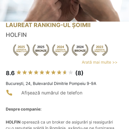
LAUREAT RANKING-UL ȘOIMII
HOLFIN
Arată mai multe >>
8.6
(8)
Bucureşti, 24, Bulevardul Dimitrie Pompeiu 9-9A
Afișează numărul de telefon
Despre companie:
HOLFIN
operează ca un broker de asigurări și reasigurări
cu o reputație solidă în România, axându-se pe furnizarea