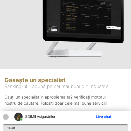
Gasește un specialist
Ranking-ul îi adună pe cei mai buni din industrie
Cauți un specialist in apropierea ta? Verificați motorul
nostru de căutare. Folosiți doar cele mai bune servicii!
ȘOIMII Asigurărilor
Live chat
Căutare
14:48