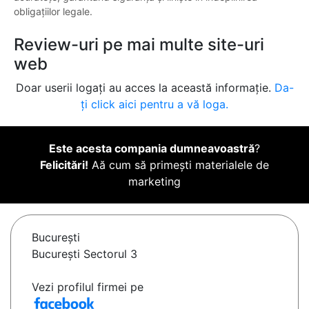
obligațiilor legale.
Review-uri pe mai multe site-uri
web
Doar userii logați au acces la această informație.
Da-
ți click aici pentru a vă loga.
Este acesta compania dumneavoastră
?
Felicitări!
Aă cum să primești materialele de
marketing
Bucureşti
Bucureşti Sectorul 3
Vezi profilul firmei pe