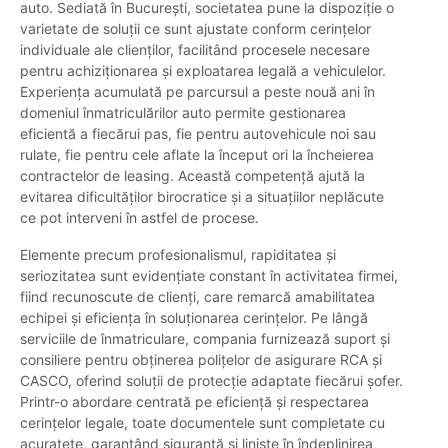
auto. Sediată în București, societatea pune la dispoziție o
varietate de soluții ce sunt ajustate conform cerințelor
individuale ale clienților, facilitând procesele necesare
pentru achiziționarea și exploatarea legală a vehiculelor.
Experiența acumulată pe parcursul a peste nouă ani în
domeniul înmatriculărilor auto permite gestionarea
eficientă a fiecărui pas, fie pentru autovehicule noi sau
rulate, fie pentru cele aflate la început ori la încheierea
contractelor de leasing. Această competență ajută la
evitarea dificultăților birocratice și a situațiilor neplăcute
ce pot interveni în astfel de procese.
Elemente precum profesionalismul, rapiditatea și
seriozitatea sunt evidențiate constant în activitatea firmei,
fiind recunoscute de clienți, care remarcă amabilitatea
echipei și eficiența în soluționarea cerințelor. Pe lângă
serviciile de înmatriculare, compania furnizează suport și
consiliere pentru obținerea polițelor de asigurare RCA și
CASCO, oferind soluții de protecție adaptate fiecărui șofer.
Printr-o abordare centrată pe eficiență și respectarea
cerințelor legale, toate documentele sunt completate cu
acuratețe, garantând siguranță și liniște în îndeplinirea