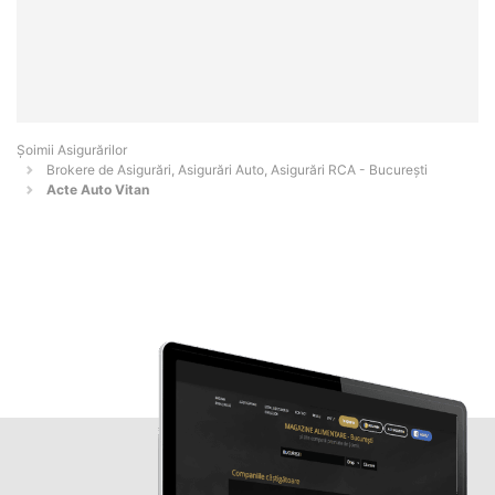
Șoimii Asigurărilor
Brokere de Asigurări, Asigurări Auto, Asigurări RCA - Bucureşti
Acte Auto Vitan