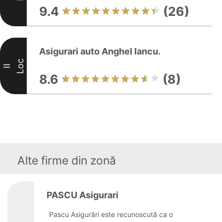
9.4
(26)
Asigurari auto Anghel Iancu.
Loc
II
8.6
(8)
Alte firme din zonă
PASCU Asigurari
Pascu Asigurări este recunoscută ca o