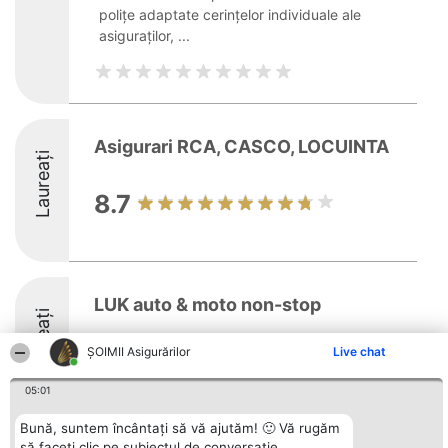
polițe adaptate cerințelor individuale ale
asiguraților, ...
Asigurari RCA, CASCO, LOCUINTA
Laureați
8.7
LUK auto & moto non-stop
Laureați
ȘOIMII Asigurărilor
Live chat
8.7
05:01
Bună, suntem încântați să vă ajutăm! 🙂 Vă rugăm
să faceți clic pe subiectul de conversație