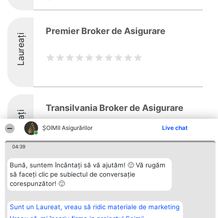
Premier Broker de Asigurare
Laureați
Transilvania Broker de Asigurare
Laureați
ȘOIMII Asigurărilor
Live chat
04:39
Bună, suntem încântați să vă ajutăm! 🙂 Vă rugăm
să faceți clic pe subiectul de conversație
Organizator Ranking
corespunzător! 🙂
Plebiscyt
Contact
BRIGHT SOLUTIONS BR SRL
Câștigătorii
Contact
Aleea Timisul De Sus 2 Bl. A30
Lista Tuturor
Sc. A Et. 4 Ap. 13 Cod 061952
Laureaților
Sunt un Laureat, vreau să ridic materiale de marketing
București
Reguli