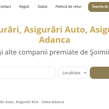
Contact
Reguli
Statut
Politică de retur
Înscrie-te
rări, Asigurări Auto, Asig
Adanca
și alte companii premiate de Șoimii
ări Auto, Asigurări RCA - Valea Adanca