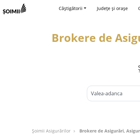
Câștigătorii
Județe și orașe
Brokere de Asigu
Șoimii Asigurărilor
Brokere de Asigurări, Asigur