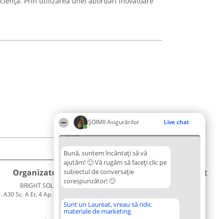
ficiență. Prin utilizarea unei abordări inovatoare
ȘOIMII Asigurărilor
Live chat
21:54
Bună, suntem încântați să vă
ajutăm! 🙂 Vă rugăm să faceți clic pe
Organizator Ranking
subiectul de conversație
Plebiscyt
Contact
corespunzător! 🙂
BRIGHT SOLUTIONS BR SRL
Câștigătorii
Contact
. A30 Sc. A Et. 4 Ap. 13 Cod 061952
Lista
București
Tuturor
Sunt un Laureat, vreau să ridic
materiale de marketing
CUI 36737675
Laureaților