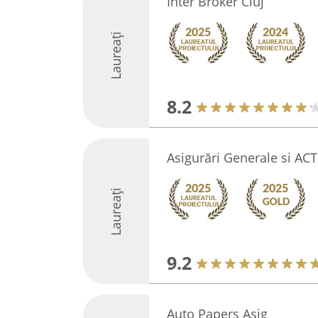
Inter Broker Cluj
Laureați
8.2
Asigurări Generale si AC
Laureați
9.2
Auto Papers Asig