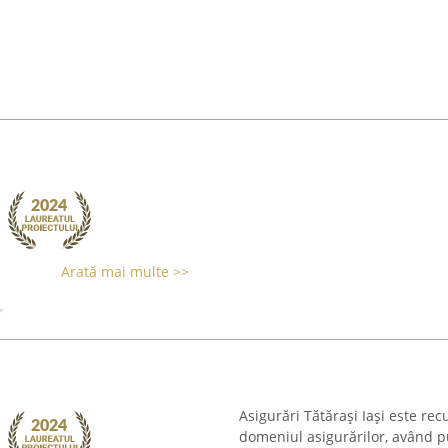
Arată mai multe >>
Asigurări Tătărași Iași este r
domeniul asigurărilor, având pu