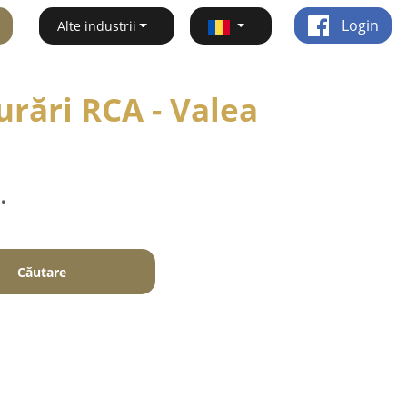
Login
Alte industrii
urări RCA - Valea
.
Căutare