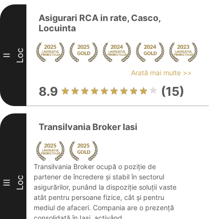
Asigurari RCA in rate, Casco,
Locuinta
Loc
II
Arată mai multe >>
8.9
(15)
Transilvania Broker Iasi
Transilvania Broker ocupă o poziție de
partener de încredere și stabil în sectorul
Loc
III
asigurărilor, punând la dispoziție soluții vaste
atât pentru persoane fizice, cât și pentru
mediul de afaceri. Compania are o prezență
consolidată în Iași, activând ...