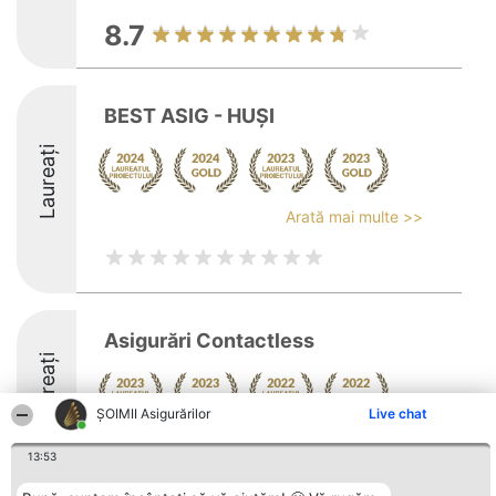
8.7
BEST ASIG - HUȘI
Laureați
Arată mai multe >>
Asigurări Contactless
Laureați
ȘOIMII Asigurărilor
Live chat
13:53