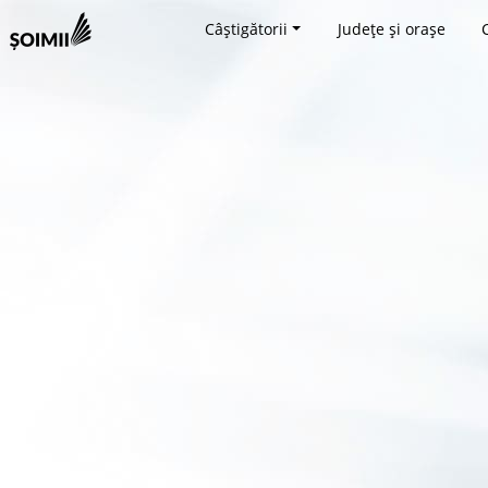
Câștigătorii
Județe și orașe