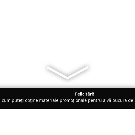
Felicitări!
ți cum puteți obține materiale promoționale pentru a vă bucura d
ri Auto, Asigurări RCA - Argeş
Top Euro Link Asigurări