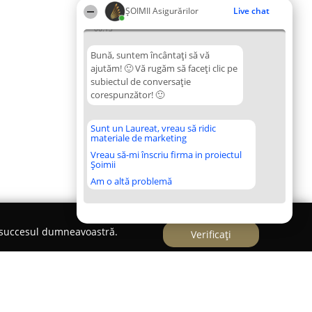
ȘOIMII Asigurărilor
Live chat
06:13
Bună, suntem încântați să vă
ajutăm! 🙂 Vă rugăm să faceți clic pe
subiectul de conversație
corespunzător! 🙂
Sunt un Laureat, vreau să ridic
materiale de marketing
Vreau să-mi înscriu firma in proiectul
Șoimii
Am o altă problemă
e succesul dumneavoastră.
Verificați