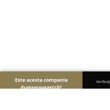
Este acesta compania
Verifica
dumneavoastră?
Șoimii Asigurărilor
Brokere de Asigurări, Asigură