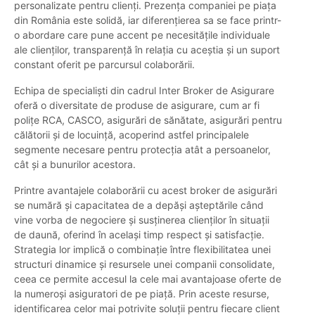
personalizate pentru clienți. Prezența companiei pe piața
din România este solidă, iar diferențierea sa se face printr-
o abordare care pune accent pe necesitățile individuale
ale clienților, transparență în relația cu aceștia și un suport
constant oferit pe parcursul colaborării.
Echipa de specialiști din cadrul Inter Broker de Asigurare
oferă o diversitate de produse de asigurare, cum ar fi
polițe RCA, CASCO, asigurări de sănătate, asigurări pentru
călătorii și de locuință, acoperind astfel principalele
segmente necesare pentru protecția atât a persoanelor,
cât și a bunurilor acestora.
Printre avantajele colaborării cu acest broker de asigurări
se numără și capacitatea de a depăși așteptările când
vine vorba de negociere și susținerea clienților în situații
de daună, oferind în același timp respect și satisfacție.
Strategia lor implică o combinație între flexibilitatea unei
structuri dinamice și resursele unei companii consolidate,
ceea ce permite accesul la cele mai avantajoase oferte de
la numeroși asiguratori de pe piață. Prin aceste resurse,
identificarea celor mai potrivite soluții pentru fiecare client