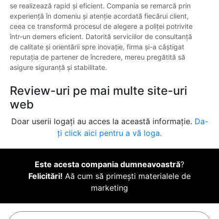
se realizează rapid și eficient. Compania se remarcă prin
experiență în domeniu și atenție acordată fiecărui client,
ceea ce transformă procesul de alegere a poliței potrivite
într-un demers eficient. Datorită serviciilor de consultanță
de calitate și orientării spre inovație, firma și-a câștigat
reputația de partener de încredere, mereu pregătită să
asigure siguranță și stabilitate.
Review-uri pe mai multe site-uri
web
Doar userii logați au acces la această informație.
Da-
ți click aici pentru a vă loga.
Este acesta compania dumneavoastră
?
Felicitări!
Aă cum să primești materialele de
marketing