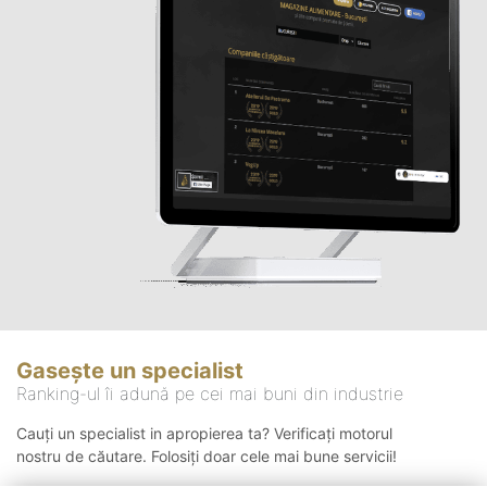
Gasește un specialist
Ranking-ul îi adună pe cei mai buni din industrie
Cauți un specialist in apropierea ta? Verificați motorul
nostru de căutare. Folosiți doar cele mai bune servicii!