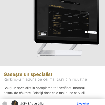
Gasește un specialist
Ranking-ul îi adună pe cei mai buni din industrie
Cauți un specialist in apropierea ta? Verificați motorul
nostru de căutare. Folosiți doar cele mai bune servicii!
ȘOIMII Asigurărilor
Live chat