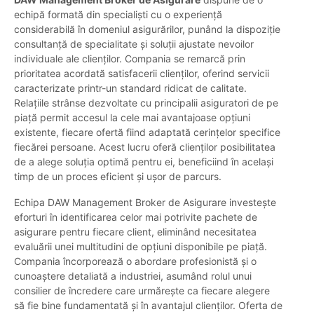
echipă formată din specialiști cu o experiență
considerabilă în domeniul asigurărilor, punând la dispoziție
consultanță de specialitate și soluții ajustate nevoilor
individuale ale clienților. Compania se remarcă prin
prioritatea acordată satisfacerii clienților, oferind servicii
caracterizate printr-un standard ridicat de calitate.
Relațiile strânse dezvoltate cu principalii asiguratori de pe
piață permit accesul la cele mai avantajoase opțiuni
existente, fiecare ofertă fiind adaptată cerințelor specifice
fiecărei persoane. Acest lucru oferă clienților posibilitatea
de a alege soluția optimă pentru ei, beneficiind în același
timp de un proces eficient și ușor de parcurs.
Echipa DAW Management Broker de Asigurare investește
eforturi în identificarea celor mai potrivite pachete de
asigurare pentru fiecare client, eliminând necesitatea
evaluării unei multitudini de opțiuni disponibile pe piață.
Compania încorporează o abordare profesionistă și o
cunoaștere detaliată a industriei, asumând rolul unui
consilier de încredere care urmărește ca fiecare alegere
să fie bine fundamentată și în avantajul clienților. Oferta de