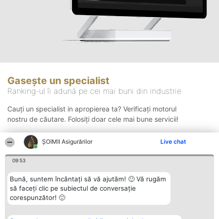
Gasește un specialist
Ranking-ul îi adună pe cei mai buni din industrie
Cauți un specialist in apropierea ta? Verificați motorul
nostru de căutare. Folosiți doar cele mai bune servicii!
ȘOIMII Asigurărilor
Live chat
Căutare
09:53
Bună, suntem încântați să vă ajutăm! 🙂 Vă rugăm
să faceți clic pe subiectul de conversație
corespunzător! 🙂