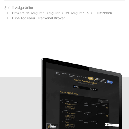
Șoimii Asigurărilor
Brokere de Asigurări, Asigurări Auto, Asigurări RCA - Timişoara
Dina Todescu - Personal Broker