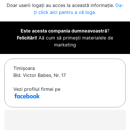
Doar userii logați au acces la această informație.
Da-
ți click aici pentru a vă loga.
Este acesta compania dumneavoastră
?
Felicitări!
Aă cum să primești materialele de
marketing
Timişoara
Bld. Victor Babes, Nr. 17
Vezi profilul firmei pe