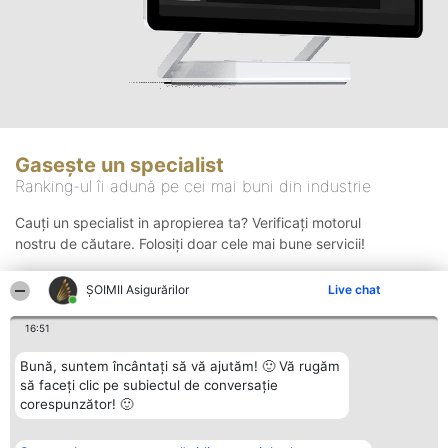
Gasește un specialist
Ranking-ul îi adună pe cei mai buni din industrie
Cauți un specialist in apropierea ta? Verificați motorul
nostru de căutare. Folosiți doar cele mai bune servicii!
ȘOIMII Asigurărilor
Live chat
Căutare
16:51
Bună, suntem încântați să vă ajutăm! 🙂 Vă rugăm
să faceți clic pe subiectul de conversație
corespunzător! 🙂