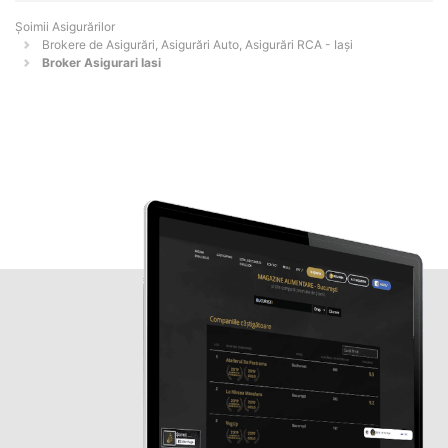
Șoimii Asigurărilor
Brokere de Asigurări, Asigurări Auto, Asigurări RCA - Iaşi
Broker Asigurari Iasi