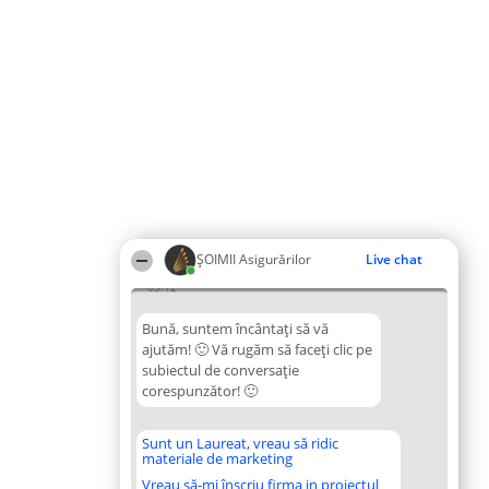
ȘOIMII Asigurărilor
Live chat
05:12
Bună, suntem încântați să vă
ajutăm! 🙂 Vă rugăm să faceți clic pe
subiectul de conversație
corespunzător! 🙂
Sunt un Laureat, vreau să ridic
materiale de marketing
Vreau să-mi înscriu firma in proiectul