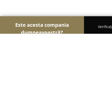
Este acesta compania
Verifica
dumneavoastră?
Șoimii Asigurărilor
Brokere de Asigurări, Asigur
Dan Berințan - meșter în asigurări
9.1
(18)
Cluj-Napoca, Cluj-Napoca