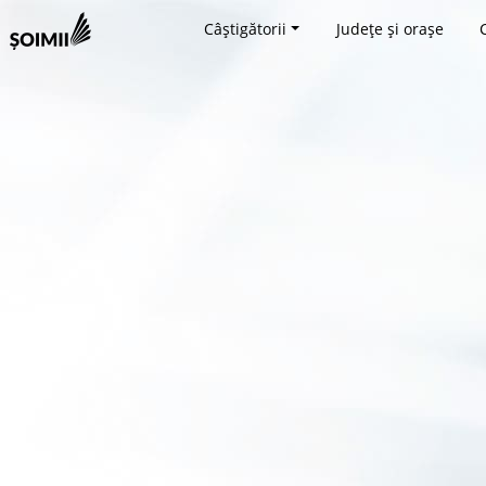
Câștigătorii
Județe și orașe