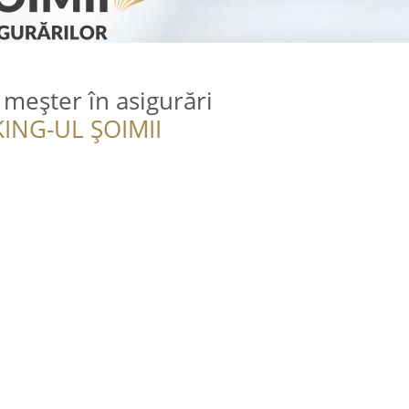
 meșter în asigurări
ING-UL ȘOIMII