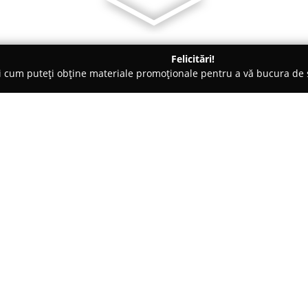
Felicitări!
ți cum puteți obține materiale promoționale pentru a vă bucura d
ări Auto, Asigurări RCA - Cluj-Napoca
Dan Berințan - meșter în a
Despre companie:
Dan Berințan
este recunoscut c
apreciat în Cluj-Napoca pentru
afilierea Inter Broker de Asigu
și este considerată lider în br
servicii personalizate, adaptate 
sa se reflectă în colaborarea cu
dispoziție o varietate largă de