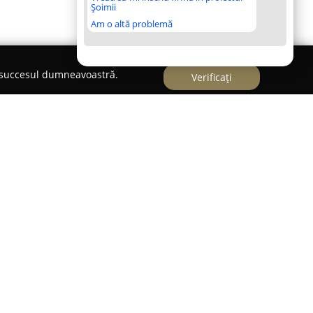
Șoimii
Am o altă problemă
e succesul dumneavoastră.
Verificați
sigurări
a un consultant de asigurări cu experiență,
 abordarea sa profesionistă și dedicată. Sub
rare, companie care activează de peste 25 de ani
okerajul de asigurări din România, acesta oferă
cerințelor specifice ale fiecărui client. Expertiza
 toți asiguratorii majori din țară, punând la
 produse de protecție, printre care se numără