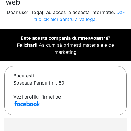
web
Doar userii logați au acces la această informație.
Da-
ți click aici pentru a vă loga.
Este acesta compania dumneavoastră
?
Felicitări!
Aă cum să primești materialele de
marketing
Bucureşti
Soseaua Panduri nr. 60
Vezi profilul firmei pe