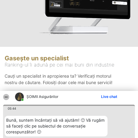
Gasește un specialist
Ranking-ul îi adună pe cei mai buni din industrie
Cauți un specialist in apropierea ta? Verificați motorul
nostru de căutare. Folosiți doar cele mai bune servicii!
ȘOIMII Asigurărilor
Live chat
Căutare
05:44
Bună, suntem încântați să vă ajutăm! 🙂 Vă rugăm
să faceți clic pe subiectul de conversație
corespunzător! 🙂