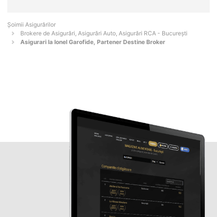
Șoimii Asigurărilor
Brokere de Asigurări, Asigurări Auto, Asigurări RCA - Bucureşti
Asigurari la Ionel Garofide, Partener Destine Broker