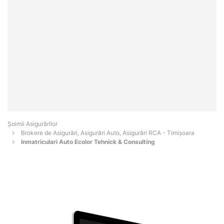
Șoimii Asigurărilor
Brokere de Asigurări, Asigurări Auto, Asigurări RCA - Timişoara
Inmatriculari Auto Ecolor Tehnick & Consulting