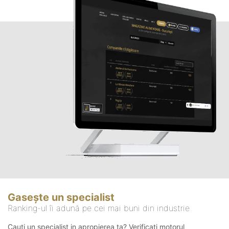
Gasește un specialist
Ranking-ul îi adună pe cei mai buni din industrie
Cauți un specialist in apropierea ta? Verificați motorul