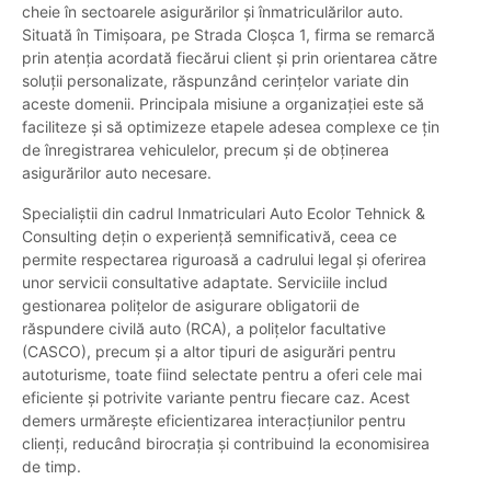
cheie în sectoarele asigurărilor și înmatriculărilor auto.
Situată în Timișoara, pe Strada Cloșca 1, firma se remarcă
prin atenția acordată fiecărui client și prin orientarea către
soluții personalizate, răspunzând cerințelor variate din
aceste domenii. Principala misiune a organizației este să
faciliteze și să optimizeze etapele adesea complexe ce țin
de înregistrarea vehiculelor, precum și de obținerea
asigurărilor auto necesare.
Specialiștii din cadrul Inmatriculari Auto Ecolor Tehnick &
Consulting dețin o experiență semnificativă, ceea ce
permite respectarea riguroasă a cadrului legal și oferirea
unor servicii consultative adaptate. Serviciile includ
gestionarea polițelor de asigurare obligatorii de
răspundere civilă auto (RCA), a polițelor facultative
(CASCO), precum și a altor tipuri de asigurări pentru
autoturisme, toate fiind selectate pentru a oferi cele mai
eficiente și potrivite variante pentru fiecare caz. Acest
demers urmărește eficientizarea interacțiunilor pentru
clienți, reducând birocrația și contribuind la economisirea
de timp.