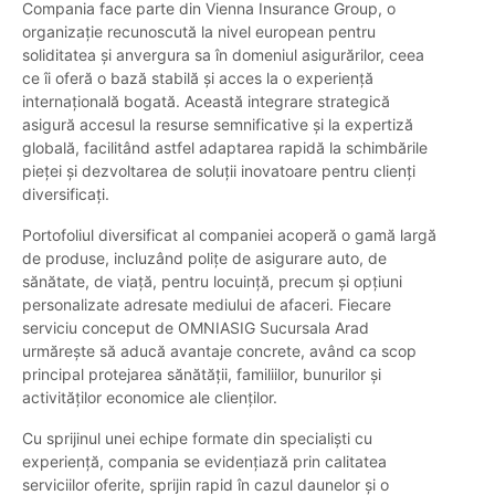
Compania face parte din Vienna Insurance Group, o
organizație recunoscută la nivel european pentru
soliditatea și anvergura sa în domeniul asigurărilor, ceea
ce îi oferă o bază stabilă și acces la o experiență
internațională bogată. Această integrare strategică
asigură accesul la resurse semnificative și la expertiză
globală, facilitând astfel adaptarea rapidă la schimbările
pieței și dezvoltarea de soluții inovatoare pentru clienți
diversificați.
Portofoliul diversificat al companiei acoperă o gamă largă
de produse, incluzând polițe de asigurare auto, de
sănătate, de viață, pentru locuință, precum și opțiuni
personalizate adresate mediului de afaceri. Fiecare
serviciu conceput de OMNIASIG Sucursala Arad
urmărește să aducă avantaje concrete, având ca scop
principal protejarea sănătății, familiilor, bunurilor și
activităților economice ale clienților.
Cu sprijinul unei echipe formate din specialiști cu
experiență, compania se evidențiază prin calitatea
serviciilor oferite, sprijin rapid în cazul daunelor și o