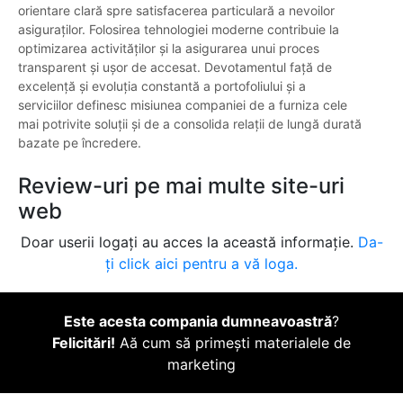
orientare clară spre satisfacerea particulară a nevoilor
asiguraților. Folosirea tehnologiei moderne contribuie la
optimizarea activităților și la asigurarea unui proces
transparent și ușor de accesat. Devotamentul față de
excelență și evoluția constantă a portofoliului și a
serviciilor definesc misiunea companiei de a furniza cele
mai potrivite soluții și de a consolida relații de lungă durată
bazate pe încredere.
Review-uri pe mai multe site-uri
web
Doar userii logați au acces la această informație.
Da-
ți click aici pentru a vă loga.
Este acesta compania dumneavoastră
?
Felicitări!
Aă cum să primești materialele de
marketing