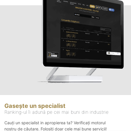
Gasește un specialist
Ranking-ul îi adună pe cei mai buni din industrie
Cauți un specialist in apropierea ta? Verificați motorul
nostru de căutare. Folosiți doar cele mai bune servicii!