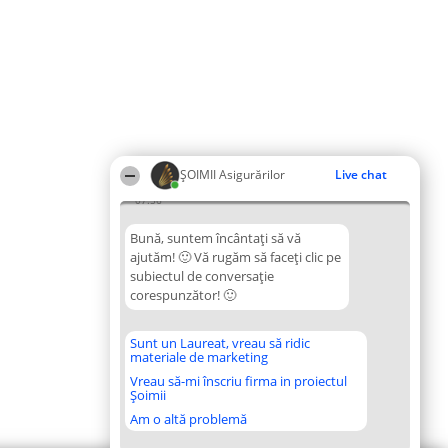
ȘOIMII Asigurărilor
Live chat
07:56
Bună, suntem încântați să vă
ajutăm! 🙂 Vă rugăm să faceți clic pe
subiectul de conversație
corespunzător! 🙂
Sunt un Laureat, vreau să ridic
materiale de marketing
Vreau să-mi înscriu firma in proiectul
Șoimii
Am o altă problemă