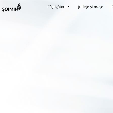
Câștigătorii
Județe și orașe