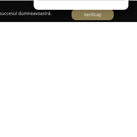
e succesul dumneavoastră.
Verificați
nă
mânia,
Broker Asigurări Narcis Catană
se
său de a furniza soluții personalizate, adaptate
ine un standard ridicat de profesionalism și
olidarea unui parteneriat de durată, bazat pe
i. Comentariile venite din partea acestora reflectă
ul de calitate și integritate arătat de firmă.
rezintă consultanța individualizată, concepută
rticularităților oricărei situații. Prin acest mod
umare clară și suport în procesul de luare a