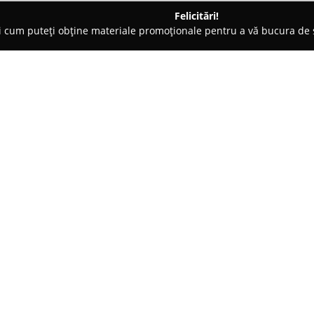
Felicitări!
ți cum puteți obține materiale promoționale pentru a vă bucura d
ri Auto, Asigurări RCA - Şelimbăr
Broker asigurări Narcis Cata
Despre companie:
În sectorul asigurărilor din Ro
evidențiază prin angajamentul 
fiecărui client. Compania menț
seriozitate, având ca scop cons
încredere, în relația cu clienți
constant aprecierea pentru nivel
Un element caracteristic îl rep
pentru a răspunde nevoilor și pa
de lucru, clienții primesc îndr