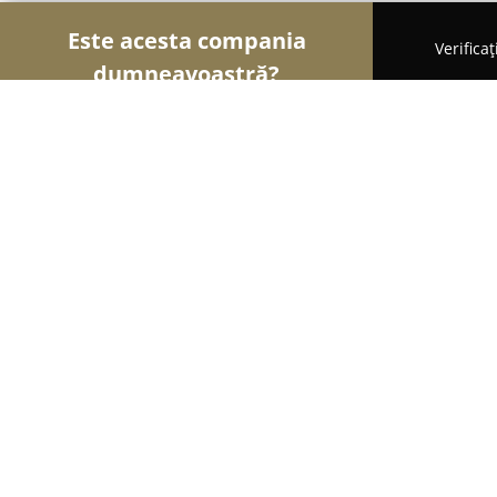
Este acesta compania
Verifica
dumneavoastră?
Șoimii Asigurărilor
Brokere de Asigurări, Asigură
Broker asigurări Narcis Catană
8.9
(19)
Şelimbăr, Țebea nr10, Selimbar
Afișează numărul de telefon