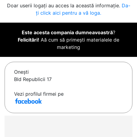
Doar userii logați au acces la această informație.
Da-
ți click aici pentru a vă loga.
Este acesta compania dumneavoastră
?
Felicitări!
Aă cum să primești materialele de
marketing
Oneşti
Bld Republicii 17
Vezi profilul firmei pe