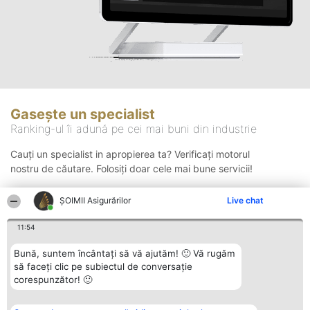
Gasește un specialist
Ranking-ul îi adună pe cei mai buni din industrie
Cauți un specialist in apropierea ta? Verificați motorul
nostru de căutare. Folosiți doar cele mai bune servicii!
ȘOIMII Asigurărilor
Live chat
Căutare
11:54
Bună, suntem încântați să vă ajutăm! 🙂 Vă rugăm
să faceți clic pe subiectul de conversație
corespunzător! 🙂