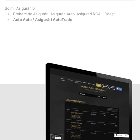
Șoimii Asigurărilor
Brokere de Asigurări, Asigurări Auto, Asigurări RCA - Oneşti
Acte Auto / Asigurări AutoTrade