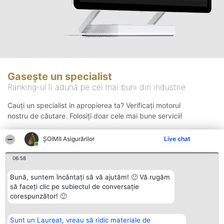
Gasește un specialist
Ranking-ul îi adună pe cei mai buni din industrie
Cauți un specialist in apropierea ta? Verificați motorul
nostru de căutare. Folosiți doar cele mai bune servicii!
ȘOIMII Asigurărilor
Live chat
Căutare
06:58
Bună, suntem încântați să vă ajutăm! 🙂 Vă rugăm
să faceți clic pe subiectul de conversație
corespunzător! 🙂
Sunt un Laureat, vreau să ridic materiale de
Organizator Ranking
Plebiscyt
Contact