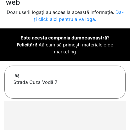
web
Doar userii logați au acces la această informație.
Da-
ți click aici pentru a vă loga.
Este acesta compania dumneavoastră
?
Felicitări!
Aă cum să primești materialele de
marketing
Iaşi
Strada Cuza Vodă 7