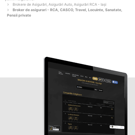
Brokere de Asigurări, Asigurări Auto, Asigurări RCA - Iaşi
Broker de asigurari - RCA, CASCO, Travel, Locuinte, Sanatate,
Pensii private