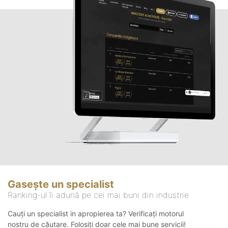
Gasește un specialist
Ranking-ul îi adună pe cei mai buni din industrie
Cauți un specialist in apropierea ta? Verificați motorul
nostru de căutare. Folosiți doar cele mai bune servicii!