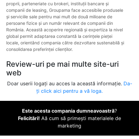
proprii, parteneriate cu brokeri, instituții bancare și
companii de leasing, Groupama face accesibile produsele
și serviciile sale pentru mai mult de două milioane de
persoane fizice și un număr relevant de companii din
România. Această acoperire regională și expertiza la nivel
global permit adaptarea constantă la cerințele pieței
locale, orientând compania către dezvoltare sustenabilă și
consolidarea preferinței clienților.
Review-uri pe mai multe site-uri
web
Doar userii logați au acces la această informație.
Da-
ți click aici pentru a vă loga.
Este acesta compania dumneavoastră
?
Felicitări!
Aă cum să primești materialele de
marketing