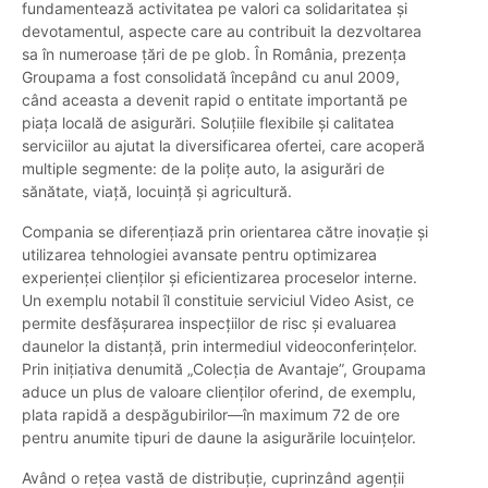
fundamentează activitatea pe valori ca solidaritatea și
devotamentul, aspecte care au contribuit la dezvoltarea
sa în numeroase țări de pe glob. În România, prezența
Groupama a fost consolidată începând cu anul 2009,
când aceasta a devenit rapid o entitate importantă pe
piața locală de asigurări. Soluțiile flexibile și calitatea
serviciilor au ajutat la diversificarea ofertei, care acoperă
multiple segmente: de la polițe auto, la asigurări de
sănătate, viață, locuință și agricultură.
Compania se diferențiază prin orientarea către inovație și
utilizarea tehnologiei avansate pentru optimizarea
experienței clienților și eficientizarea proceselor interne.
Un exemplu notabil îl constituie serviciul Video Asist, ce
permite desfășurarea inspecțiilor de risc și evaluarea
daunelor la distanță, prin intermediul videoconferințelor.
Prin inițiativa denumită „Colecția de Avantaje”, Groupama
aduce un plus de valoare clienților oferind, de exemplu,
plata rapidă a despăgubirilor—în maximum 72 de ore
pentru anumite tipuri de daune la asigurările locuințelor.
Având o rețea vastă de distribuție, cuprinzând agenții