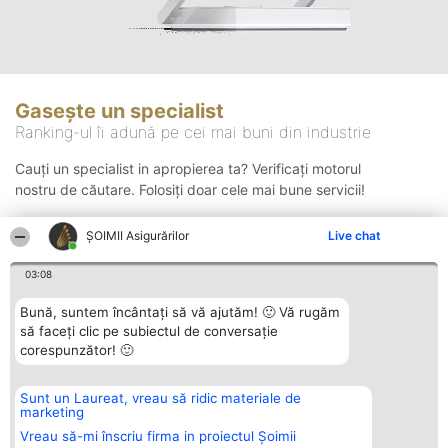
Gasește un specialist
Ranking-ul îi adună pe cei mai buni din industrie
Cauți un specialist in apropierea ta? Verificați motorul
nostru de căutare. Folosiți doar cele mai bune servicii!
ȘOIMII Asigurărilor
Live chat
Căutare
03:08
Bună, suntem încântați să vă ajutăm! 🙂 Vă rugăm
să faceți clic pe subiectul de conversație
corespunzător! 🙂
Sunt un Laureat, vreau să ridic materiale de
Organizator Ranking
Plebiscyt
Contact
marketing
BRIGHT SOLUTIONS BR SRL
Câștigătorii
Contact
Aleea Timisul De Sus 2 Bl. A30
Lista Tuturor
Vreau să-mi înscriu firma in proiectul Șoimii
Sc. A Et. 4 Ap. 13 Cod 061952
Laureaților