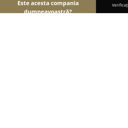
Este acesta compania
Verifica
dumneavoastră?
Șoimii Asigurărilor
Brokere de Asigurări, Asigur
FANBROK - Broker De Asigurare-Rea
8.2
(16)
Râmnicu Vâlcea, Strada Ferdinand 2
Afișează numărul de telefon