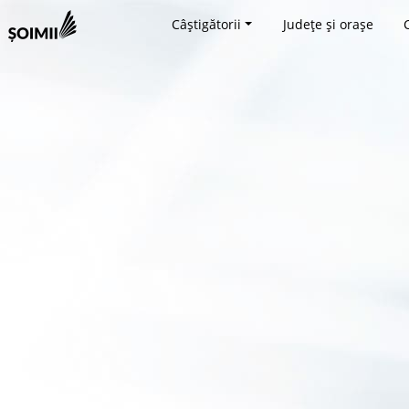
Câștigătorii
Județe și orașe