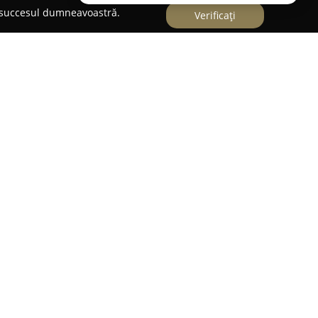
e succesul dumneavoastră.
Verificați
Asigurare-Reasigurare
ecializată în brokeraj de asigurări și reasigurări,
âmnicu Vâlcea. Această societate pune la
rvicii de asigurare, adaptându-și oferta pentru a
r pe care le au clienții săi.
r-o abordare cuprinzătoare în sectorul
multiple tipuri de polițe, ci și consultanță
daunelor. FANBROK acționează și ca centru
usținând procesele de gestionare a acestora și
iv în cazul intermedierii daunelor apărute în afara
ile asiguraților.