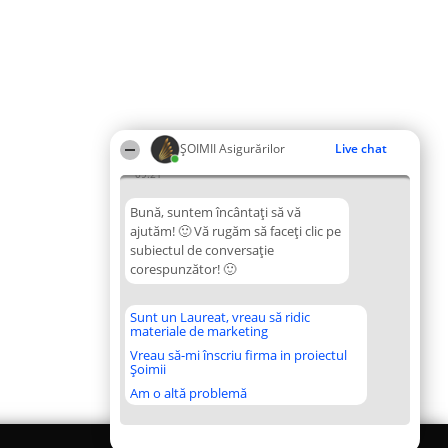
ȘOIMII Asigurărilor
Live chat
09:21
Bună, suntem încântați să vă
ajutăm! 🙂 Vă rugăm să faceți clic pe
subiectul de conversație
corespunzător! 🙂
Sunt un Laureat, vreau să ridic
materiale de marketing
Vreau să-mi înscriu firma in proiectul
Șoimii
Am o altă problemă