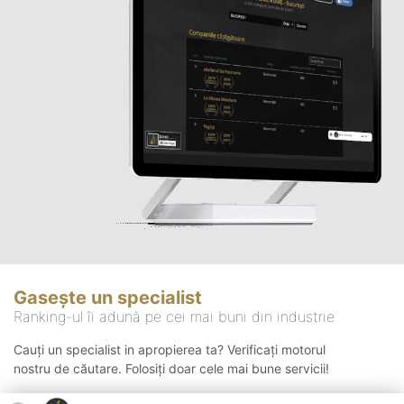
Gasește un specialist
Ranking-ul îi adună pe cei mai buni din industrie
Cauți un specialist in apropierea ta? Verificați motorul
nostru de căutare. Folosiți doar cele mai bune servicii!