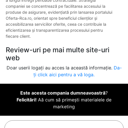
a lungul întregii perioade contractuale. Strategia
companiei se concentrează pe facilitarea accesului la
produse de asigurare, evidențiată prin lansarea portalului
Oferta-Rca.ro, orientat spre beneficiul clienților și
accesibilizarea serviciilor oferite, ceea ce contribuie la
eficientizarea și transparentizarea procesului pentru
fiecare client.
Review-uri pe mai multe site-uri
web
Doar userii logați au acces la această informație.
Da-
ți click aici pentru a vă loga.
Este acesta compania dumneavoastră
?
Felicitări!
Aă cum să primești materialele de
marketing