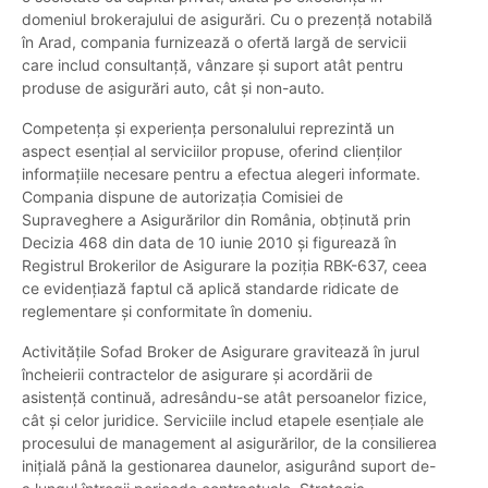
domeniul brokerajului de asigurări. Cu o prezență notabilă
în Arad, compania furnizează o ofertă largă de servicii
care includ consultanță, vânzare și suport atât pentru
produse de asigurări auto, cât și non-auto.
Competența și experiența personalului reprezintă un
aspect esențial al serviciilor propuse, oferind clienților
informațiile necesare pentru a efectua alegeri informate.
Compania dispune de autorizația Comisiei de
Supraveghere a Asigurărilor din România, obținută prin
Decizia 468 din data de 10 iunie 2010 și figurează în
Registrul Brokerilor de Asigurare la poziția RBK-637, ceea
ce evidențiază faptul că aplică standarde ridicate de
reglementare și conformitate în domeniu.
Activitățile Sofad Broker de Asigurare gravitează în jurul
încheierii contractelor de asigurare și acordării de
asistență continuă, adresându-se atât persoanelor fizice,
cât și celor juridice. Serviciile includ etapele esențiale ale
procesului de management al asigurărilor, de la consilierea
inițială până la gestionarea daunelor, asigurând suport de-