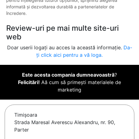
pentru înțelegerea tuturor opțiunilor, sprijinind alegerea
informată și dezvoltarea durabilă a parteneriatelor de
încredere.
Review-uri pe mai multe site-uri
web
Doar userii logați au acces la această informație.
Da-
ți click aici pentru a vă loga.
Este acesta compania dumneavoastră
?
Felicitări!
Aă cum să primești materialele de
marketing
Timişoara
Strada Maresal Averescu Alexandru, nr. 90,
Parter