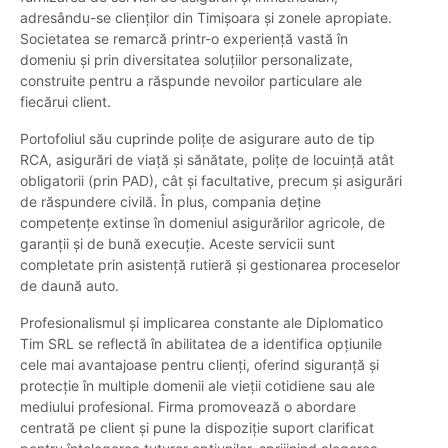
adresându-se clienților din Timișoara și zonele apropiate.
Societatea se remarcă printr-o experiență vastă în
domeniu și prin diversitatea soluțiilor personalizate,
construite pentru a răspunde nevoilor particulare ale
fiecărui client.
Portofoliul său cuprinde polițe de asigurare auto de tip
RCA, asigurări de viață și sănătate, polițe de locuință atât
obligatorii (prin PAD), cât și facultative, precum și asigurări
de răspundere civilă. În plus, compania deține
competențe extinse în domeniul asigurărilor agricole, de
garanții și de bună execuție. Aceste servicii sunt
completate prin asistență rutieră și gestionarea proceselor
de daună auto.
Profesionalismul și implicarea constante ale Diplomatico
Tim SRL se reflectă în abilitatea de a identifica opțiunile
cele mai avantajoase pentru clienți, oferind siguranță și
protecție în multiple domenii ale vieții cotidiene sau ale
mediului profesional. Firma promovează o abordare
centrată pe client și pune la dispoziție suport clarificat