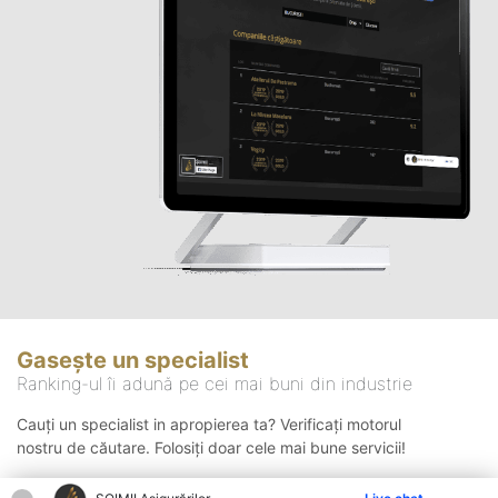
Gasește un specialist
Ranking-ul îi adună pe cei mai buni din industrie
Cauți un specialist in apropierea ta? Verificați motorul
nostru de căutare. Folosiți doar cele mai bune servicii!