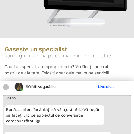
Gasește un specialist
Ranking-ul îi adună pe cei mai buni din industrie
Cauți un specialist in apropierea ta? Verificați motorul
nostru de căutare. Folosiți doar cele mai bune servicii!
ȘOIMII Asigurărilor
Live chat
Căutare
04:36
Bună, suntem încântați să vă ajutăm! 🙂 Vă rugăm
să faceți clic pe subiectul de conversație
corespunzător! 🙂