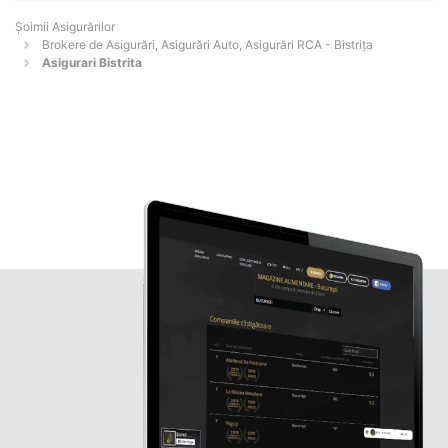
Șoimii Asigurărilor
Brokere de Asigurări, Asigurări Auto, Asigurări RCA - Bistriţa
Asigurari Bistrita