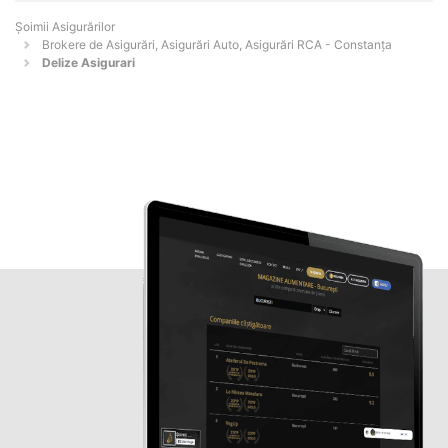
Șoimii Asigurărilor
Brokere de Asigurări, Asigurări Auto, Asigurări RCA - Constanţa
Delize Asigurari