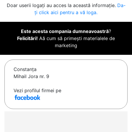
Doar userii logați au acces la această informație.
Da-
ți click aici pentru a vă loga.
Este acesta compania dumneavoastră
?
Felicitări!
Aă cum să primești materialele de
marketing
Constanţa
Mihail Jora nr. 9
Vezi profilul firmei pe