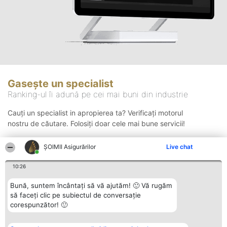
Gasește un specialist
Ranking-ul îi adună pe cei mai buni din industrie
Cauți un specialist in apropierea ta? Verificați motorul
nostru de căutare. Folosiți doar cele mai bune servicii!
ȘOIMII Asigurărilor
Live chat
Căutare
10:26
Bună, suntem încântați să vă ajutăm! 🙂 Vă rugăm
să faceți clic pe subiectul de conversație
corespunzător! 🙂