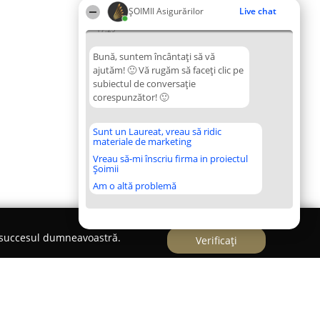
ȘOIMII Asigurărilor
Live chat
17:29
Bună, suntem încântați să vă
ajutăm! 🙂 Vă rugăm să faceți clic pe
subiectul de conversație
corespunzător! 🙂
Sunt un Laureat, vreau să ridic
materiale de marketing
Vreau să-mi înscriu firma in proiectul
Șoimii
Am o altă problemă
e succesul dumneavoastră.
Verificați