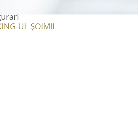
gurari
ING-UL ȘOIMII