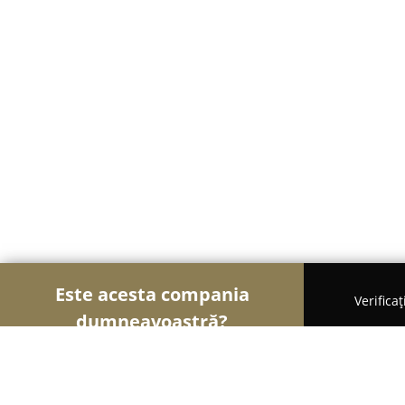
Este acesta compania
Verifica
dumneavoastră?
Șoimii Asigurărilor
Brokere de Asigurări, Asigură