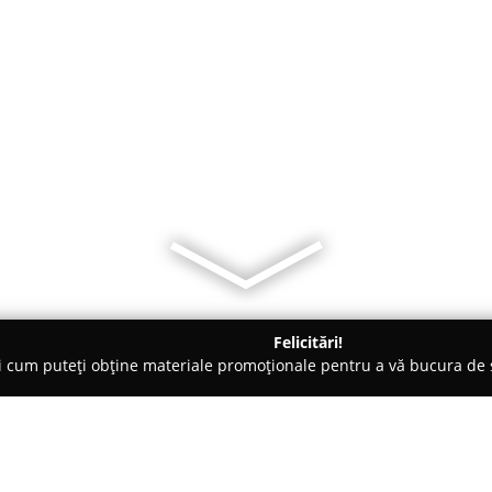
Felicitări!
ți cum puteți obține materiale promoționale pentru a vă bucura d
ri Auto, Asigurări RCA - Suceava
Centrul de asigurari