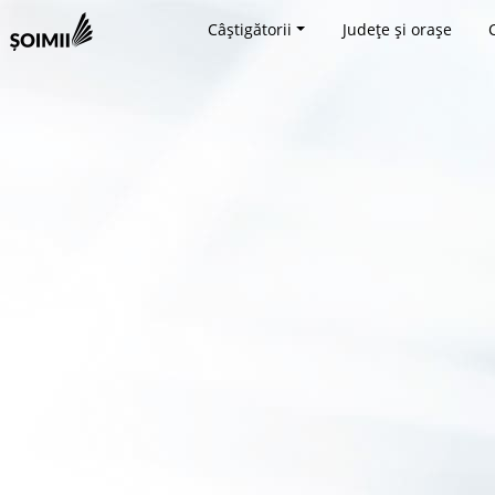
Câștigătorii
Județe și orașe