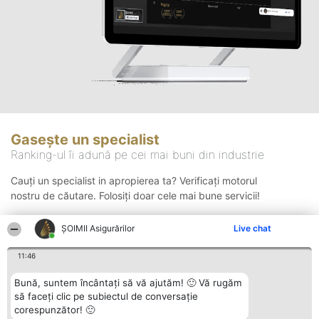
Gasește un specialist
Ranking-ul îi adună pe cei mai buni din industrie
Cauți un specialist in apropierea ta? Verificați motorul
nostru de căutare. Folosiți doar cele mai bune servicii!
ȘOIMII Asigurărilor
Live chat
Căutare
11:46
Bună, suntem încântați să vă ajutăm! 🙂 Vă rugăm
să faceți clic pe subiectul de conversație
corespunzător! 🙂