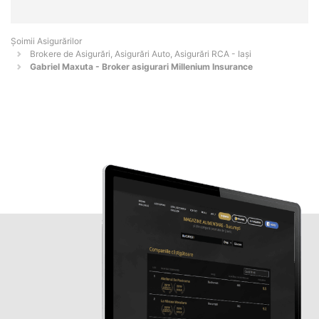
Șoimii Asigurărilor
Brokere de Asigurări, Asigurări Auto, Asigurări RCA - Iaşi
Gabriel Maxuta - Broker asigurari Millenium Insurance