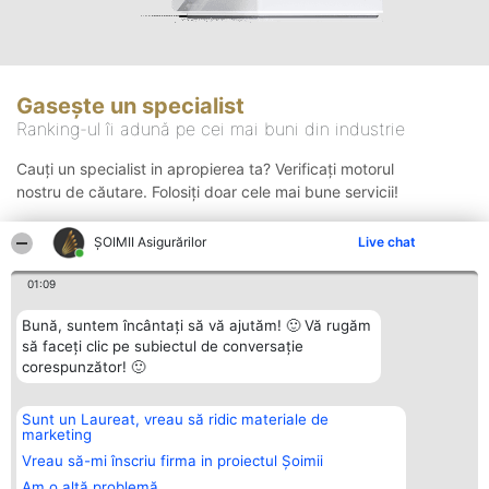
Gasește un specialist
Ranking-ul îi adună pe cei mai buni din industrie
Cauți un specialist in apropierea ta? Verificați motorul
nostru de căutare. Folosiți doar cele mai bune servicii!
ȘOIMII Asigurărilor
Live chat
Căutare
01:09
Bună, suntem încântați să vă ajutăm! 🙂 Vă rugăm
să faceți clic pe subiectul de conversație
corespunzător! 🙂
Sunt un Laureat, vreau să ridic materiale de
Organizator Ranking
Plebiscyt
Contact
marketing
BRIGHT SOLUTIONS BR SRL
Câștigătorii
Contact
Aleea Timisul De Sus 2 Bl. A30
Lista Tuturor
Vreau să-mi înscriu firma in proiectul Șoimii
Sc. A Et. 4 Ap. 13 Cod 061952
Laureaților
Am o altă problemă
București
Reguli