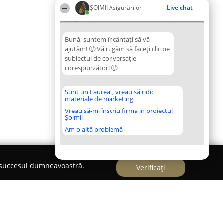
ȘOIMII Asigurărilor
Live chat
11:08
Bună, suntem încântați să vă
ajutăm! 🙂 Vă rugăm să faceți clic pe
subiectul de conversație
corespunzător! 🙂
Sunt un Laureat, vreau să ridic
materiale de marketing
Vreau să-mi înscriu firma in proiectul
Șoimii
Am o altă problemă
e succesul dumneavoastră.
Verificați