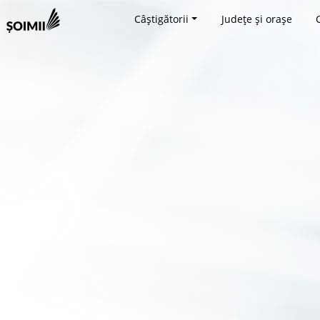
Câștigătorii
Județe și orașe