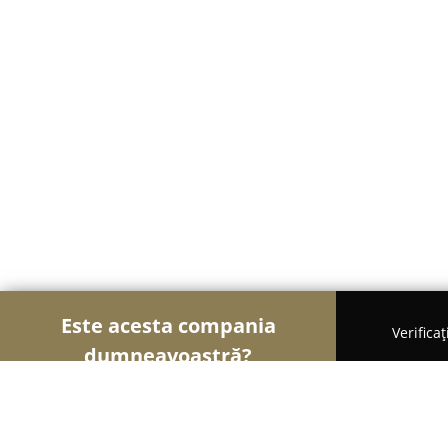
Este acesta compania
Verifica
dumneavoastră?
Șoimii Asigurărilor
Brokere de Asigurări, Asigură