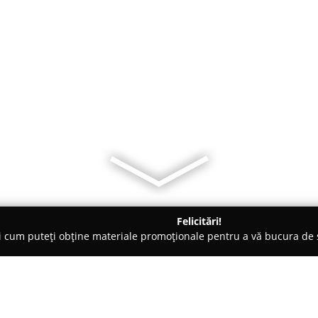
Felicitări!
ți cum puteți obține materiale promoționale pentru a vă bucura d
ri Auto, Asigurări RCA - Arad
Broker Asigurări Roman Alin