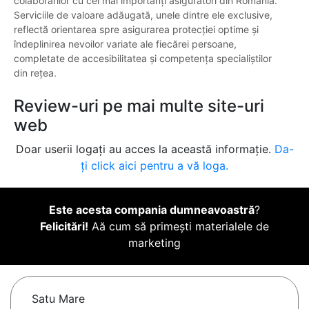
colaborărilor cu cei mai importanți asigurători din România.
Serviciile de valoare adăugată, unele dintre ele exclusive,
reflectă orientarea spre asigurarea protecției optime și
îndeplinirea nevoilor variate ale fiecărei persoane,
completate de accesibilitatea și competența specialiștilor
din rețea.
Review-uri pe mai multe site-uri
web
Doar userii logați au acces la această informație.
Da-
ți click aici pentru a vă loga.
Este acesta compania dumneavoastră
?
Felicitări!
Aă cum să primești materialele de
marketing
Satu Mare