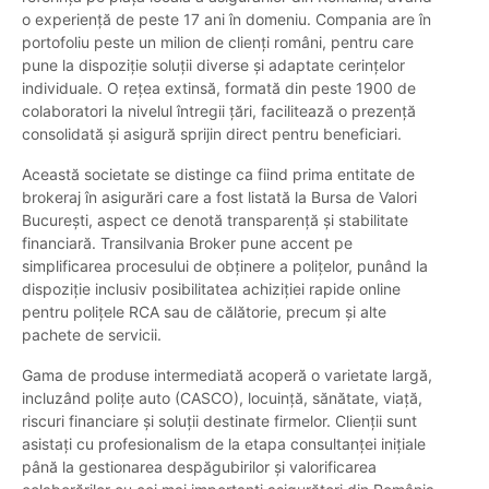
o experiență de peste 17 ani în domeniu. Compania are în
portofoliu peste un milion de clienți români, pentru care
pune la dispoziție soluții diverse și adaptate cerințelor
individuale. O rețea extinsă, formată din peste 1900 de
colaboratori la nivelul întregii țări, facilitează o prezență
consolidată și asigură sprijin direct pentru beneficiari.
Această societate se distinge ca fiind prima entitate de
brokeraj în asigurări care a fost listată la Bursa de Valori
București, aspect ce denotă transparență și stabilitate
financiară. Transilvania Broker pune accent pe
simplificarea procesului de obținere a polițelor, punând la
dispoziție inclusiv posibilitatea achiziției rapide online
pentru polițele RCA sau de călătorie, precum și alte
pachete de servicii.
Gama de produse intermediată acoperă o varietate largă,
incluzând polițe auto (CASCO), locuință, sănătate, viață,
riscuri financiare și soluții destinate firmelor. Clienții sunt
asistați cu profesionalism de la etapa consultanței inițiale
până la gestionarea despăgubirilor și valorificarea