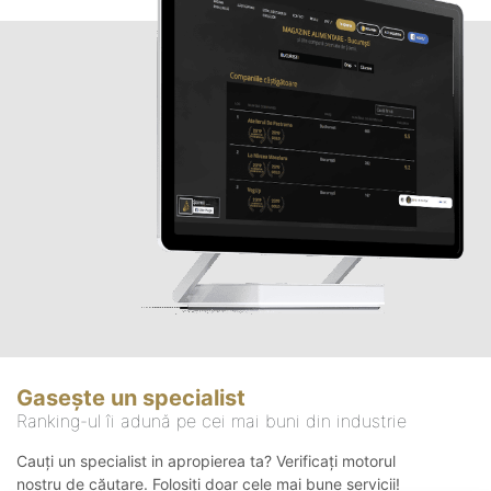
Gasește un specialist
Ranking-ul îi adună pe cei mai buni din industrie
Cauți un specialist in apropierea ta? Verificați motorul
nostru de căutare. Folosiți doar cele mai bune servicii!