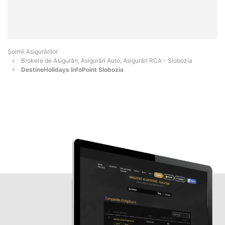
Șoimii Asigurărilor
Brokere de Asigurări, Asigurări Auto, Asigurări RCA - Slobozia
DestineHolidays InfoPoint Slobozia