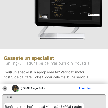
Gasește un specialist
Ranking-ul îi adună pe cei mai buni din industrie
Cauți un specialist in apropierea ta? Verificați motorul
nostru de căutare. Folosiți doar cele mai bune servicii!
ȘOIMII Asigurărilor
Live chat
Căutare
15:59
Bună, suntem încântați să vă ajutăm! 🙂 Vă rugăm