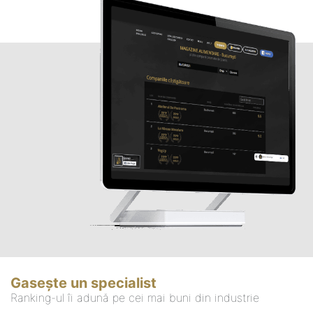
Gasește un specialist
Ranking-ul îi adună pe cei mai buni din industrie