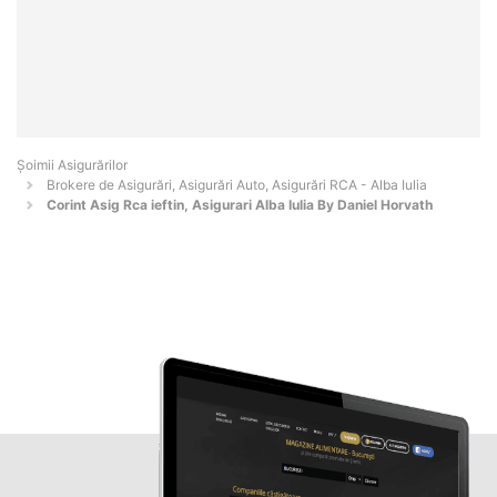
Șoimii Asigurărilor
Brokere de Asigurări, Asigurări Auto, Asigurări RCA - Alba Iulia
Corint Asig Rca ieftin, Asigurari Alba Iulia By Daniel Horvath