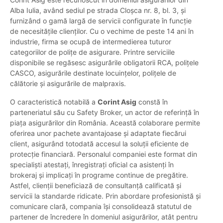
Alba Iulia, având sediul pe strada Cloșca nr. 8, bl. 3, și
furnizând o gamă largă de servicii configurate în funcție
de necesitățile clienților. Cu o vechime de peste 14 ani în
industrie, firma se ocupă de intermedierea tuturor
categoriilor de polițe de asigurare. Printre serviciile
disponibile se regăsesc asigurările obligatorii RCA, polițele
CASCO, asigurările destinate locuințelor, polițele de
călătorie și asigurările de malpraxis.
O caracteristică notabilă a
Corint Asig
constă în
parteneriatul său cu Safety Broker, un actor de referință în
piața asigurărilor din România. Această colaborare permite
oferirea unor pachete avantajoase și adaptate fiecărui
client, asigurând totodată accesul la soluții eficiente de
protecție financiară. Personalul companiei este format din
specialiști atestați, înregistrați oficial ca asistenți în
brokeraj și implicați în programe continue de pregătire.
Astfel, clienții beneficiază de consultanță calificată și
servicii la standarde ridicate. Prin abordare profesionistă și
comunicare clară, compania își consolidează statutul de
partener de încredere în domeniul asigurărilor, atât pentru