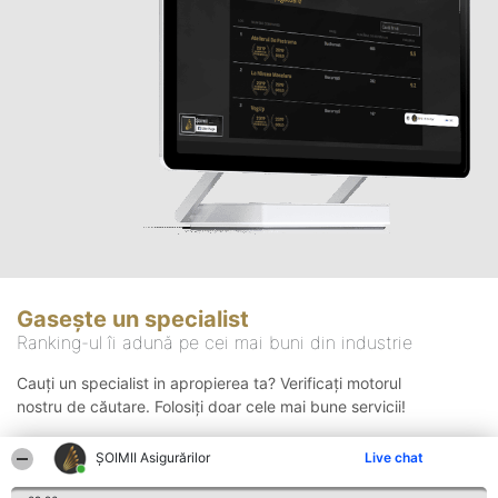
Gasește un specialist
Ranking-ul îi adună pe cei mai buni din industrie
Cauți un specialist in apropierea ta? Verificați motorul
nostru de căutare. Folosiți doar cele mai bune servicii!
ȘOIMII Asigurărilor
Live chat
Căutare