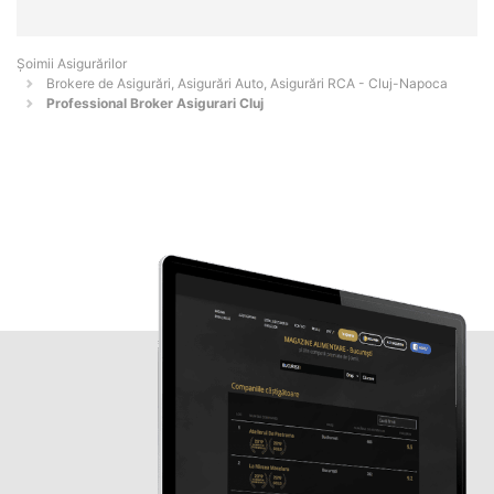
Șoimii Asigurărilor
Brokere de Asigurări, Asigurări Auto, Asigurări RCA - Cluj-Napoca
Professional Broker Asigurari Cluj