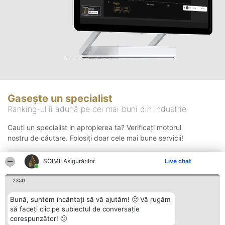
Gasește un specialist
Ranking-ul îi adună pe cei mai buni din industrie
Cauți un specialist in apropierea ta? Verificați motorul
nostru de căutare. Folosiți doar cele mai bune servicii!
ȘOIMII Asigurărilor
Live chat
Căutare
23:41
Bună, suntem încântați să vă ajutăm! 🙂 Vă rugăm
să faceți clic pe subiectul de conversație
corespunzător! 🙂