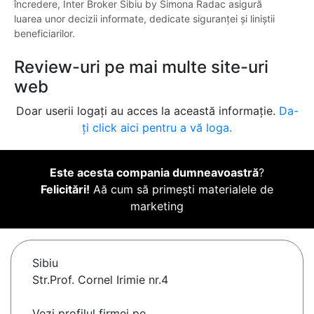
încredere, Inter Broker Sibiu by Simona Radac asigură
luarea unor decizii informate, dedicate siguranței și liniștii
beneficiarilor.
Review-uri pe mai multe site-uri
web
Doar userii logați au acces la această informație.
Da-
ți click aici pentru a vă loga.
Este acesta compania dumneavoastră
?
Felicitări!
Aă cum să primești materialele de
marketing
Sibiu
Str.Prof. Cornel Irimie nr.4
Vezi profilul firmei pe