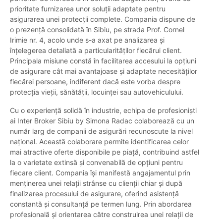
prioritate furnizarea unor soluții adaptate pentru
asigurarea unei protecții complete. Compania dispune de
o prezență consolidată în Sibiu, pe strada Prof. Cornel
Irimie nr. 4, acolo unde s-a axat pe analizarea și
înțelegerea detaliată a particularităților fiecărui client.
Principala misiune constă în facilitarea accesului la opțiuni
de asigurare cât mai avantajoase și adaptate necesităților
fiecărei persoane, indiferent dacă este vorba despre
protecția vieții, sănătății, locuinței sau autovehiculului.
Cu o experiență solidă în industrie, echipa de profesioniști
ai Inter Broker Sibiu by Simona Radac colaborează cu un
număr larg de companii de asigurări recunoscute la nivel
național. Această colaborare permite identificarea celor
mai atractive oferte disponibile pe piață, contribuind astfel
la o varietate extinsă și convenabilă de opțiuni pentru
fiecare client. Compania își manifestă angajamentul prin
menținerea unei relații strânse cu clienții chiar și după
finalizarea procesului de asigurare, oferind asistență
constantă și consultanță pe termen lung. Prin abordarea
profesională și orientarea către construirea unei relații de