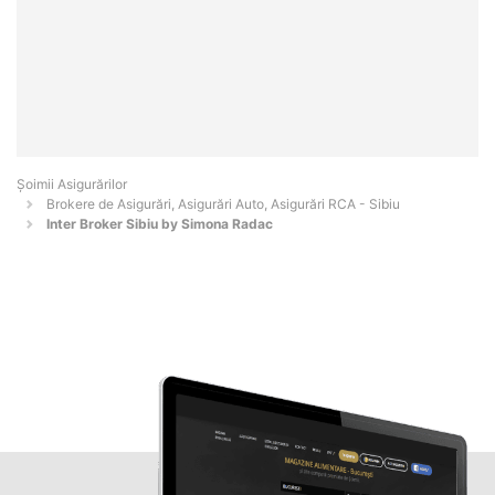
Șoimii Asigurărilor
Brokere de Asigurări, Asigurări Auto, Asigurări RCA - Sibiu
Inter Broker Sibiu by Simona Radac