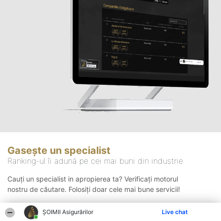
Gasește un specialist
Ranking-ul îi adună pe cei mai buni din industrie
Cauți un specialist in apropierea ta? Verificați motorul
nostru de căutare. Folosiți doar cele mai bune servicii!
ȘOIMII Asigurărilor
Live chat
Căutare