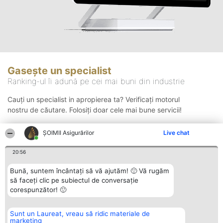
Gasește un specialist
Ranking-ul îi adună pe cei mai buni din industrie
Cauți un specialist in apropierea ta? Verificați motorul
nostru de căutare. Folosiți doar cele mai bune servicii!
ȘOIMII Asigurărilor
Live chat
Căutare
20:56
Bună, suntem încântați să vă ajutăm! 🙂 Vă rugăm
să faceți clic pe subiectul de conversație
corespunzător! 🙂
Sunt un Laureat, vreau să ridic materiale de
Organizator Ranking
Plebiscyt
Contact
marketing
BRIGHT SOLUTIONS BR SRL
Câștigătorii
Contact