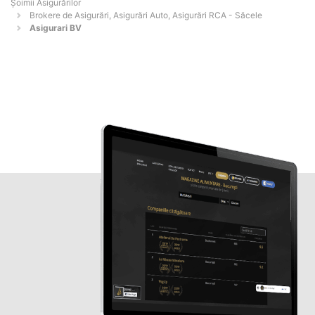
Șoimii Asigurărilor
Brokere de Asigurări, Asigurări Auto, Asigurări RCA - Săcele
Asigurari BV