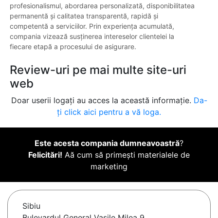
profesionalismul, abordarea personalizată, disponibilitatea
permanentă și calitatea transparentă, rapidă și
competentă a serviciilor. Prin experiența acumulată,
compania vizează susținerea intereselor clientelei la
fiecare etapă a procesului de asigurare.
Review-uri pe mai multe site-uri
web
Doar userii logați au acces la această informație.
Da-
ți click aici pentru a vă loga.
Este acesta compania dumneavoastră
?
Felicitări!
Aă cum să primești materialele de
marketing
Sibiu
Bulevardul General Vasile Milea 9