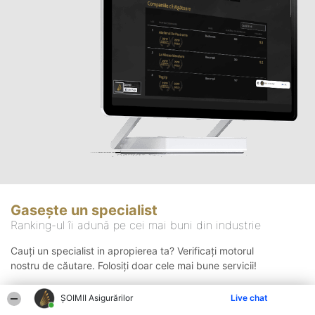
Gasește un specialist
Ranking-ul îi adună pe cei mai buni din industrie
Cauți un specialist in apropierea ta? Verificați motorul
nostru de căutare. Folosiți doar cele mai bune servicii!
ȘOIMII Asigurărilor
Live chat
Căutare