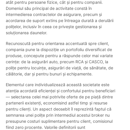
atât pentru persoane fizice, cât și pentru companii.
Domeniul său principal de activitate constă în
intermedierea contractelor de asigurare, precum și
acordarea de suport extins pe întreaga durată a derulării
polițelor, inclusiv în ceea ce privește gestionarea și
soluționarea daunelor.
Recunoscută pentru orientarea accentuată spre client,
compania pune la dispoziție un portofoliu diversificat de
produse, concepute pentru a răspunde celor mai variate
cerințe: de la asigurări auto, precum RCA și CASCO, la
polițe pentru locuințe, asigurări de viață, de sănătate, de
călătorie, dar și pentru bunuri și echipamente.
Elementul care individualizează această societate este
atenția acordată eficienței și confortului pentru beneficiari
— selectarea celei mai potrivite oferte de pe piață dintre
partenerii existenți, economisind astfel timp și resurse
pentru clienți. Un aspect deosebit îl reprezintă faptul că
semnarea unei polițe prin intermediul acestui broker nu
presupune costuri suplimentare pentru client, comisionul
fiind zero procente. Valorile definitorii sunt