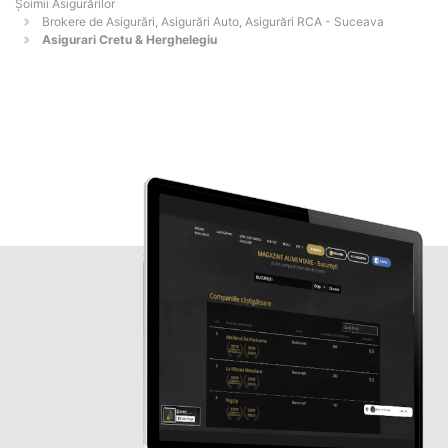
Șoimii Asigurărilor
Brokere de Asigurări, Asigurări Auto, Asigurări RCA - Suceava
Asigurari Cretu & Herghelegiu