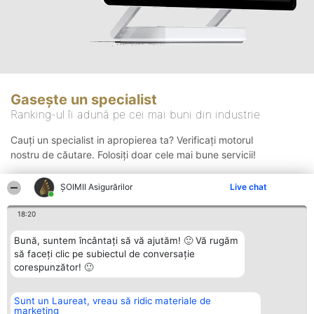
Gasește un specialist
Ranking-ul îi adună pe cei mai buni din industrie
Cauți un specialist in apropierea ta? Verificați motorul
nostru de căutare. Folosiți doar cele mai bune servicii!
ȘOIMII Asigurărilor
Live chat
Căutare
18:20
Bună, suntem încântați să vă ajutăm! 🙂 Vă rugăm
să faceți clic pe subiectul de conversație
corespunzător! 🙂
Sunt un Laureat, vreau să ridic materiale de
Organizator Ranking
Plebiscyt
Contact
marketing
BRIGHT SOLUTIONS BR SRL
Câștigătorii
Contact