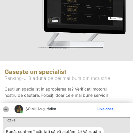
Gasește un specialist
Ranking-ul îi adună pe cei mai buni din industrie
Cauți un specialist in apropierea ta? Verificați motorul
nostru de căutare. Folosiți doar cele mai bune servicii!
ȘOIMII Asigurărilor
Live chat
Căutare
02:48
Bună, suntem încântați să vă ajutăm! 🙂 Vă rugăm