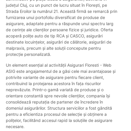
județul Cluj, cu un punct de lucru situat în Florești, pe
Strada Eroilor la numărul 21. Această firmă se remarcă prin
furnizarea unui portofoliu diversificat de produse de
asigurare, adaptate pentru a răspunde unui spectru larg
de cerințe ale clienților persoane fizice și juridice. Oferta
acoperă polițe auto de tip RCA și CASCO, asigurări
destinate locuințelor, asigurări de călătorie, asigurări de
malpraxis, precum și alte soluții concepute pentru
protecție personalizată.
Un element esențial al activității Asigurari Floresti - Web
ASIG este angajamentul de a găsi cele mai avantajoase și
potrivite variante de asigurare pentru fiecare client,
contribuind la protejarea acestora în fața riscurilor
neprevăzute. Printr-o gamă variată de produse și o
orientare constantă spre nevoile clienților, compania își
consolidează reputația de partener de încredere în
domeniul asigurărilor. Structura serviciilor a fost gândită
pentru a eficientiza procesul de selecție și obținere a
polițelor, facilitând accesul rapid la soluțiile de asigurare
necesare.