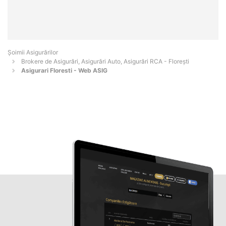
Șoimii Asigurărilor
Brokere de Asigurări, Asigurări Auto, Asigurări RCA - Floreşti
Asigurari Floresti - Web ASIG