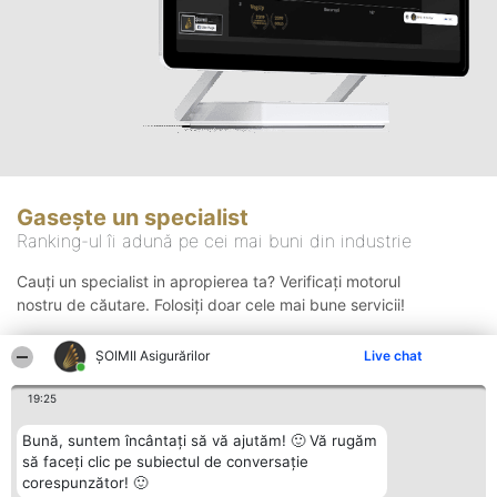
Gasește un specialist
Ranking-ul îi adună pe cei mai buni din industrie
Cauți un specialist in apropierea ta? Verificați motorul
nostru de căutare. Folosiți doar cele mai bune servicii!
ȘOIMII Asigurărilor
Live chat
Căutare
19:25
Bună, suntem încântați să vă ajutăm! 🙂 Vă rugăm
să faceți clic pe subiectul de conversație
corespunzător! 🙂