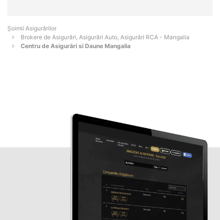
Șoimii Asigurărilor
Brokere de Asigurări, Asigurări Auto, Asigurări RCA - Mangalia
Centru de Asigurări si Daune Mangalia