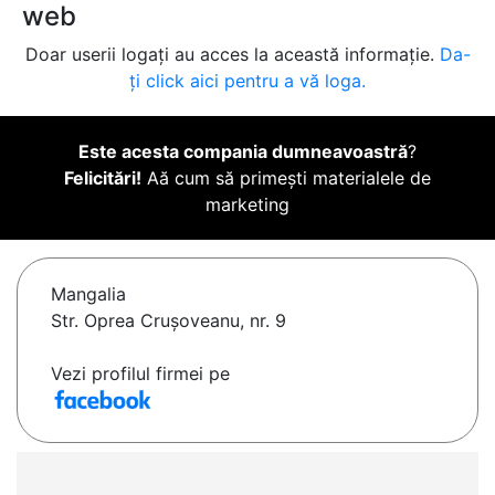
web
Doar userii logați au acces la această informație.
Da-
ți click aici pentru a vă loga.
Este acesta compania dumneavoastră
?
Felicitări!
Aă cum să primești materialele de
marketing
Mangalia
Str. Oprea Cruşoveanu, nr. 9
Vezi profilul firmei pe